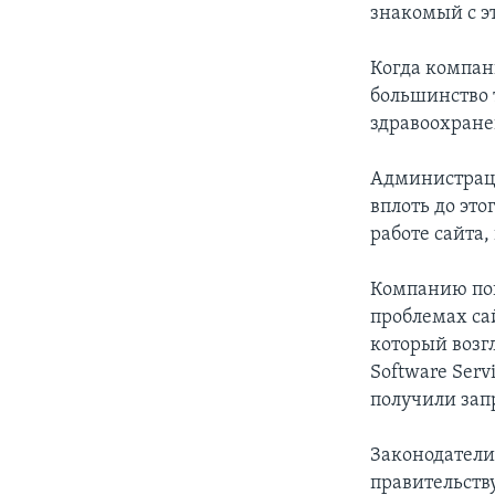
знакомый с э
Когда компани
большинство 
здравоохране
Администрац
вплоть до эт
работе сайта
Компанию поп
проблемах са
который возг
Software Serv
получили зап
Законодател
правительств