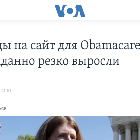
ды на сайт для Obamacar
данно резко выросли
 21:51
ься