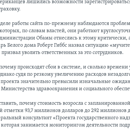
риканцев лишились возможности зарегистрироватьс
траховку.
еделе работы сайта по-прежнему наблюдаются проблем
которых, по словам властей, они работают круглосуточ
дминистрации Обамы отнеслись к этому критически,
арь Белого дома Роберт Гиббс назвал ситуацию «мучит
 призвал уволить ответственных за это сотрудников.
почему происходят сбои в системе, и сколько времени 
Однако судя по резкому увеличению расходов незадолго
 проекта значительно превысили изначальные ожида
 Министерства здравоохранения и социального обеспе
ставить, почему стоимость возросла с запланированно
 отметки 93,7 миллионов долларов до 292 миллионов д
еральный консультант «Проекта государственного надз
 которая занимается мониторингом деятельности под