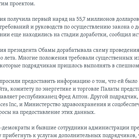
тим проектом.
я получила первый наряд на 55,7 миллионов долларов в
требований и руководств по осуществлению закона о 
нии еще находились на стадии доработки, сообщил ист
ия президента Обамы дорабатывала схему проведени
ого лета. Многие положения требовали существенных 
, которые подрядчикам пришлось выполнять в спешном
росили предоставить информацию о том, что ей было 
йта, комитету по энергетике и торговле Палаты предст
лавляет республиканец Фред Аптон. Другой подрядчик, 
ices Inc, и Министерство здравоохранения и соцобесп
росы на предоставление этих данных.
и-демократы и бывшие сотрудники администрации пр
у прибегнуть к услугам дополнительных подрядчиков,