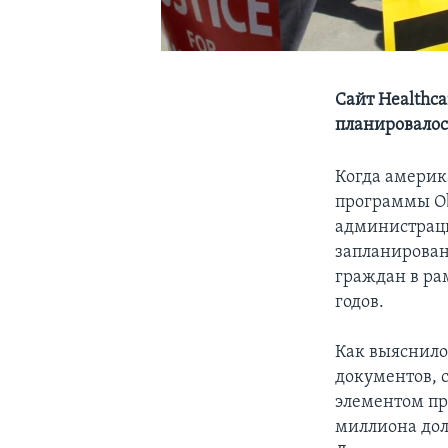
Сайт Healthca
планировалос
Когда америк
программы Ob
администраци
запланирован
граждан в ра
годов.
Как выяснило
документов, 
элементом пр
миллиона дол