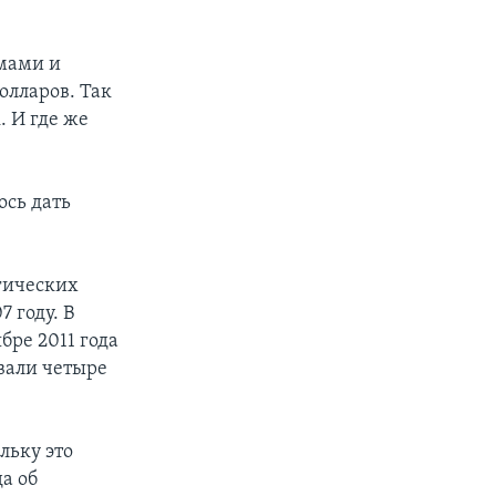
емами и
олларов. Так
 И где же
ось дать
огических
 году. В
бре 2011 года
овали четыре
льку это
да об