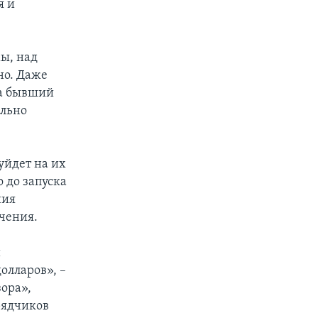
я и
ы, над
но. Даже
 а бывший
ельно
уйдет на их
 до запуска
ния
чения.
й
олларов», –
ора»,
рядчиков