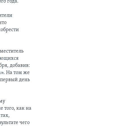
го года.
ители
что
иобрести
аместитель
ающихся
бря, добавив:
а». На том же
 первый день
ому
 того, как на
тах,
зультате чего