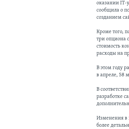
оказании IT-у
сообщила о п
созданием са
Кроме того, 
три опциона 
стоимость кон
расходы на п
В этом году р
в апреле, 58 
В соответств
разработке са
дополнительн
Изменения в 
более деталь