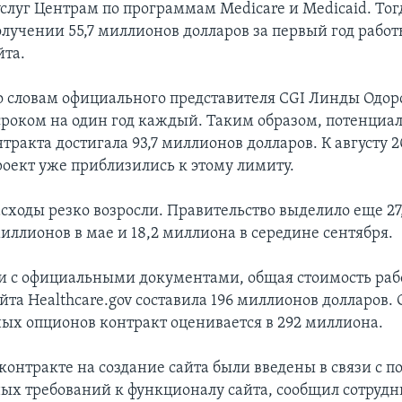
слуг Центрам по программам Medicare и Medicaid. Тогд
олучении 55,7 миллионов долларов за первый год работ
йта.
по словам официального представителя CGI Линды Одор
сроком на один год каждый. Таким образом, потенциа
тракта достигала 93,7 миллионов долларов. К августу 2
роект уже приблизились к этому лимиту.
асходы резко возросли. Правительство выделило еще 2
миллионов в мае и 18,2 миллиона в середине сентября.
ии с официальными документами, общая стоимость рабо
йта Healthcare.gov составила 196 миллионов долларов. 
ых опционов контракт оценивается в 292 миллиона.
контракте на создание сайта были введены в связи с 
ных требований к функционалу сайта, сообщил сотрудн