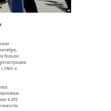
м
чение
октября,
ов больше
 регистрации
с 1960-х
нных
 ключевым
не в 292
тоимости.