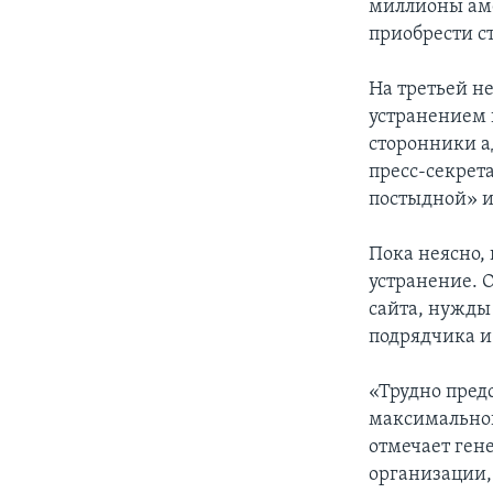
миллионы аме
приобрести с
На третьей н
устранением 
сторонники а
пресс-секрет
постыдной» и
Пока неясно, 
устранение. 
сайта, нужды
подрядчика и
«Трудно пред
максимальной
отмечает ген
организации,