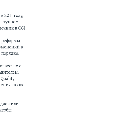
 2011 году,
доступном
очник в CGI.
я реформы
изменений в
 порядке.
известно о
авителей,
Quality
ечения также
едложили
 чтобы