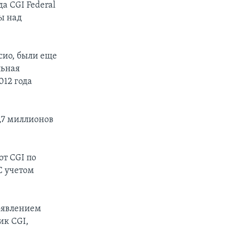
а CGI Federal
ы над
сио, были еще
льная
012 года
7,7 миллионов
т CGI по
С учетом
появлением
ик CGI,