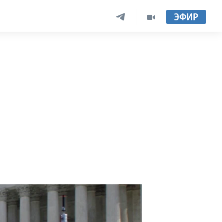
ЭФИР
e