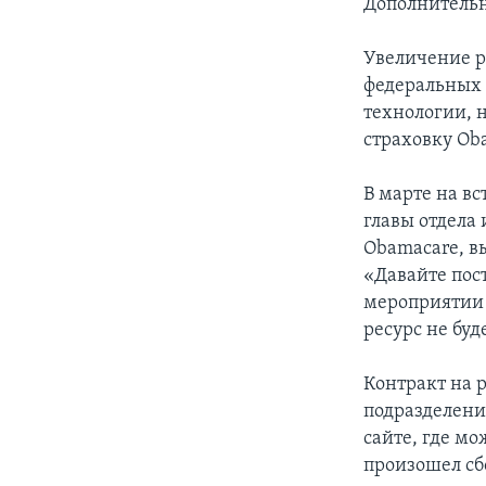
Дополнительны
Увеличение ра
федеральных 
технологии, 
страховку Ob
В марте на вс
главы отдела
Obamacare, вы
«Давайте пост
мероприятии 
ресурс не буд
Контракт на 
подразделени
сайте, где мо
произошел сбо