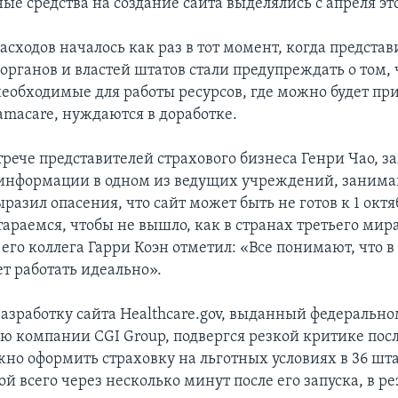
е средства на создание сайта выделялись с апреля это
сходов началось как раз в тот момент, когда представ
органов и властей штатов стали предупреждать о том, 
необходимые для работы ресурсов, где можно будет пр
amacare, нуждаются в доработке.
трече представителей страхового бизнеса Генри Чао, з
 информации в одном из ведущих учреждений, заним
разил опасения, что сайт может быть не готов к 1 октя
араемся, чтобы не вышло, как в странах третьего мир
его коллега Гарри Коэн отметил: «Все понимают, что в
ет работать идеально».
разработку сайта Healthcare.gov, выданный федеральн
ю компании CGI Group, подвергся резкой критике после
жно оформить страховку на льготных условиях в 36 шта
й всего через несколько минут после его запуска, в ре