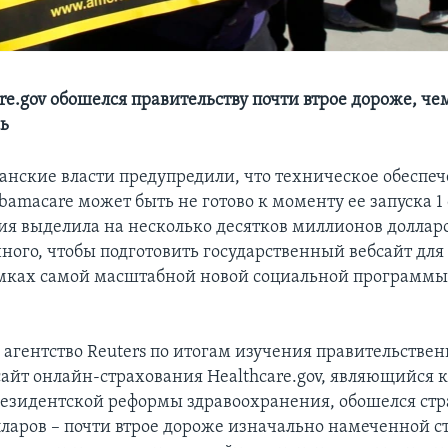
re.gov обошелся правительству почти втрое дороже, че
ь
анские власти предупредили, что техническое обеспе
amacare может быть не готово к моменту ее запуска 1 
я выделила на несколько десятков миллионов доллар
ного, чтобы подготовить государственный вебсайт для
мках самой масштабной новой социальной программы 
 агентство Reuters по итогам изучения правительстве
сайт онлайн-страхования Healthcare.gov, являющийся
езидентской реформы здравоохранения, обошелся стра
ларов – почти втрое дороже изначально намеченной с