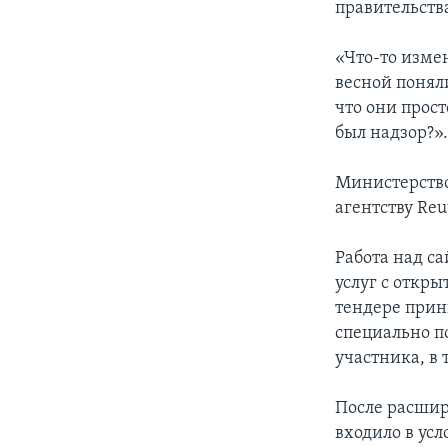
правительств
«Что-то изме
весной поняли
что они прос
был надзор?»
Министерство
агентству Reu
Работа над с
услуг с откры
тендере прин
специально по
участника, в 
После расшире
входило в усл