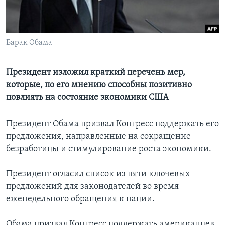
Learning English
Барак Обама
СОЦИАЛЬНЫЕ СЕТИ
Президент изложил краткий перечень мер,
которые, по его мнению способны позитивно
Языки
повлиять на состояние экономики США
Президент Обама призвал Конгресс поддержать его
предложения, направленные на сокращение
безработицы и стимулирование роста экономики.
Президент огласил список из пяти ключевых
предложений для законодателей во время
еженедельного обращения к нации.
Обама призвал Конгресс поддержать американцев,