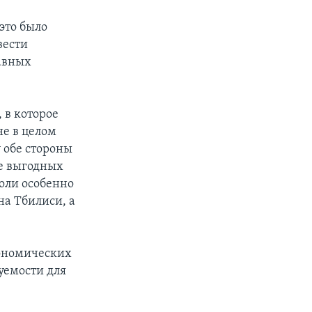
это было
вести
лавных
 в которое
е в целом
 обе стороны
ее выгодных
воли особенно
на Тбилиси, а
кономических
зуемости для