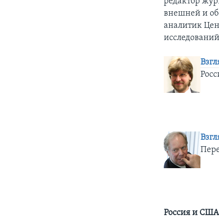
редактор жур
внешней и об
аналитик Це
исследований
Взгл
Росс
Взгл
Пере
Россия и США