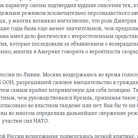
ам характер смены подтвердил худшие опасения тех, к
дежным режимом исключительно персоналисткого ав
рых, у многих возникло впечатление, что роль Дмитрия
ие годы была еще менее значительной, чем предполаг
ама имел дело фактически с второстепенным предста
тия, которые последовали за объявлением о возвращен
днако, многих в Америке говорить о вероятности скоры
России по Ливии. Москва воздержалась во время голос
 ООН, разрешавшей силовое вмешательство в граждан
 тем самым крайне непривычную для себя позицию. Та
ятным, чем руководствовался Кремль, принимая такое
огласовано во властном тандеме или нет. Как бы то ни
вы во многом определила дальнейшее свержение ре
 участии сил НАТО.
мой России воздержание подвергалось резкой критике, 