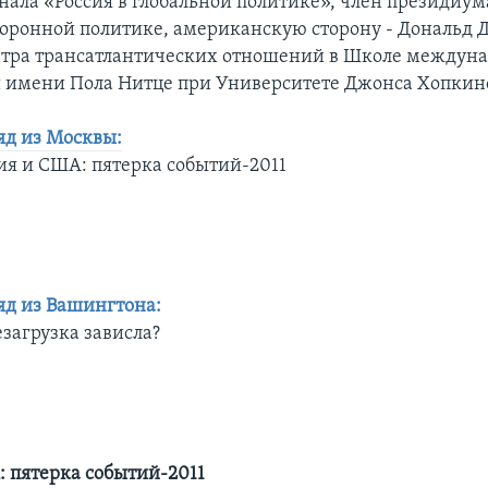
нала «Россия в глобальной политике», член президиум
оронной политике, американскую сторону - Дональд 
нтра трансатлантических отношений в Школе междун
 имени Пола Нитце при Университете Джонса Хопкин
яд из Москвы:
ия и США: пятерка событий-2011
яд из Вашингтона:
загрузка зависла?
: пятерка событий-2011