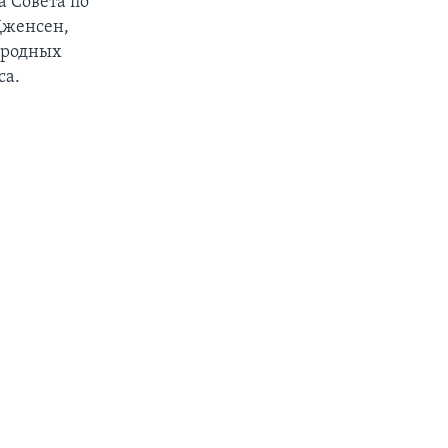
а Совета по
Дженсен,
ародных
са.