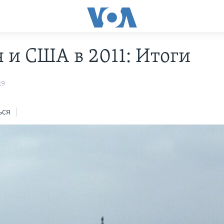
я и США в 2011: Итоги
29
ься