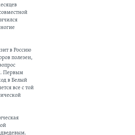
месяцев
совместной
ончился
многие
зит в Россию
оров полезен,
вопрос
я. Первым
ход в Белый
тся все с той
гической
ическая
кой
едведевым.