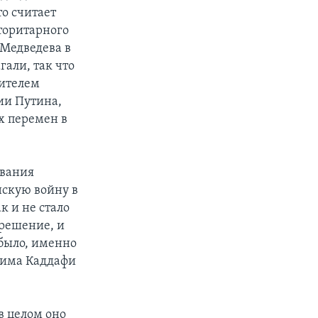
то считает
торитарного
 Медведева в
али, так что
вителем
ии Путина,
х перемен в
ования
скую войну в
к и не стало
 решение, и
 было, именно
жима Каддафи
в целом оно