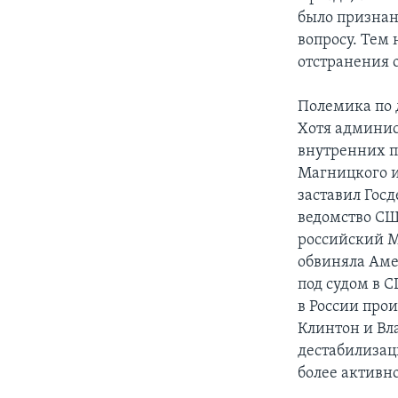
было признан
вопросу. Тем
отстранения 
Полемика по 
Хотя админис
внутренних п
Магницкого и
заставил Гос
ведомство СШ
российский М
обвиняла Аме
под судом в 
в России пр
Клинтон и Вл
дестабилизац
более активн