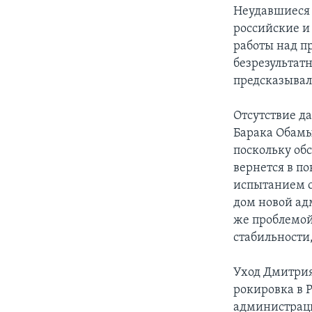
Неудавшиеся 
российские и
работы над п
безрезультатн
предсказывал
Отсутствие д
Барака Обамы,
поскольку об
вернется в по
испытанием с
дом новой адм
же проблемой
стабильности
Уход Дмитрия
рокировка в 
администраци