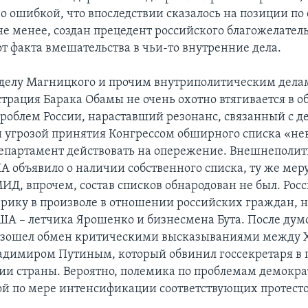
о ошибкой, что впоследствии сказалось на позиции п
 не менее, создан прецедент российского благожелател
от факта вмешательства в чьи-то внутренние дела.
делу Магницкого и прочим внутриполитическим делам
трация Барака Обамы не очень охотно втягивается в 
роблем России, нараставший резонанс, связанный с д
 угрозой принятия Конгрессом обширного списка «не
департамент действовать на опережение. Внешнеполи
А объявило о наличии собственного списка, ту же мер
ИД, впрочем, состав списков обнародован не был. Росс
рику в произволе в отношении российских граждан, 
США – летчика Ярошенко и бизнесмена Бута. После ду
оизошел обмен критическими высказываниями между 
адимиром Путиным, который обвинил госсекретаря в
ии страны. Вероятно, полемика по проблемам демокра
ой по мере интенсификации соответствующих протесто