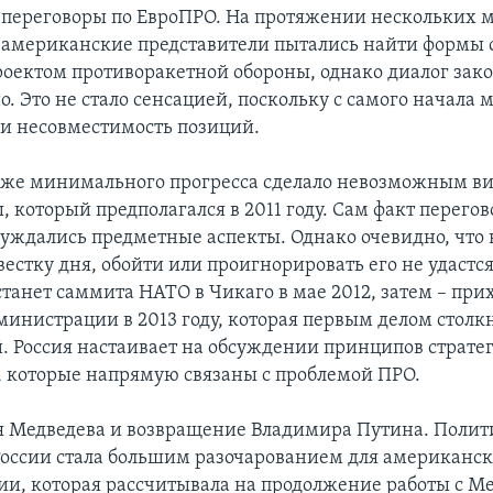
переговоры по ЕвроПРО. На протяжении нескольких 
 американские представители пытались найти формы 
роектом противоракетной обороны, однако диалог зак
о. Это не стало сенсацией, поскольку с самого начала 
и несовместимость позиций.
аже минимального прогресса сделало невозможным ви
 который предполагался в 2011 году. Сам факт перегов
суждались предметные аспекты. Однако очевидно, что 
вестку дня, обойти или проигнорировать его не удастс
танет саммита НАТО в Чикаго в мае 2012, затем – при
инистрации в 2013 году, которая первым делом столкне
. Россия настаивает на обсуждении принципов страте
, которые напрямую связаны с проблемой ПРО.
 Медведева и возвращение Владимира Путина. Полит
России стала большим разочарованием для американс
и, которая рассчитывала на продолжение работы с М