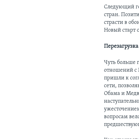
Следующий го
стран. Позит
страсти в об
Новый старт 
Перезагрузка
Чуть больше 
отношений с 
пришли к сог
сети, позвол
Обама и Медв
наступательн
ужесточением
вопросам вело
предшествую