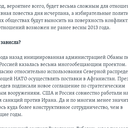
д, вероятнее всего, будет весьма сложным для отноше
ивная повестка дня исчерпана, а избирательные полит
оих обществах будут выносить на поверхность конфлик
отношений возможен не ранее весны 2013 года.
 зависла?
года назад инициированная администрацией Обамы п
Россией казалась весьма многообещающим проектом.
ласию относительно использования Северной распред
яющей НАТО осуществлять поставки в Афганистан. Пр
едев подписали новое соглашение по стратегическим
ым вооружениям. США и Россия совместно работали н
 санкций против Ирана. Да и по многим менее знач
сь куда более конструктивное сотрудничество, чем в
щие годы.