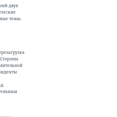
ний двух
ические
тные темы.
ерезагрузка
 Стороны
елительной
езиденты
ад
ительным