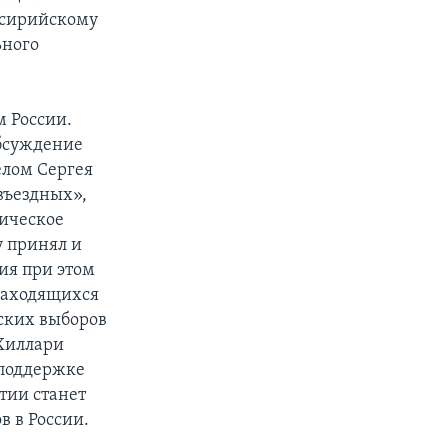
о сирийскому
ьного
 России.
обсуждение
елом Сергея
въездных»,
тическое
у принял и
ия при этом
находящихся
мских выборов
Хиллари
 поддержке
тии станет
в в России.