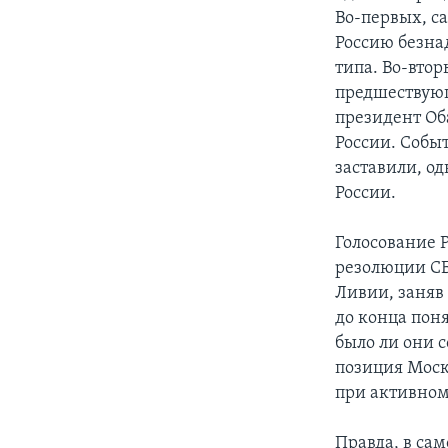
Во-первых, с
Россию безна
типа. Во-вто
предшествующ
президент Об
России. Собы
заставили, о
России.
Голосование 
резолюции СБ
Ливии, заняв
до конца пон
было ли они с
позиция Моск
при активном
Правда, в са