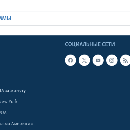
Ы
АММЫ
Ы
СОЦИАЛЬНЫЕ СЕТИ
А за минуту
New York
VOA
олоса Америки»