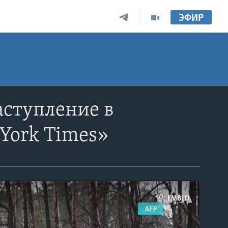
ЭФИР
аступление в
York Times»
EMBED