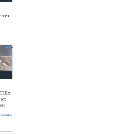
 что
 БПЛА
ье:
ные
пизоды