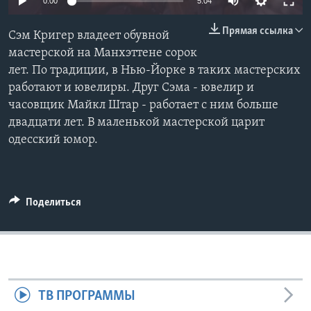
0:00
5:04
Learning English
Прямая ссылка
Сэм Кригер владеет обувной
мастерской на Манхэттене сорок
СОЦИАЛЬНЫЕ СЕТИ
лет. По традиции, в Нью-Йорке в таких мастерских
работают и ювелиры. Друг Сэма - ювелир и
часовщик Майкл Штар - работает с ним больше
двадцати лет. В маленькой мастерской царит
Языки
одесский юмор.
Поделиться
ТВ ПРОГРАММЫ