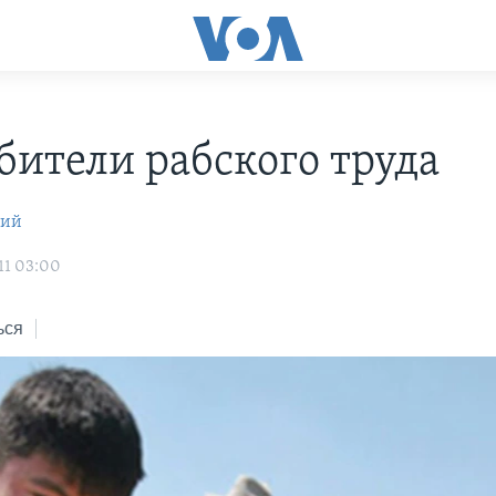
бители рабского труда
кий
11 03:00
ься