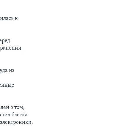
илась к
еред
охранении
уда из
венные
лей о том,
ания блеска
 электроники.