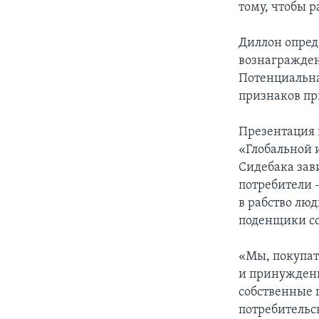
тому, чтобы 
Диллон опред
вознагражден
Потенциальна
признаков пр
Презентация 
«Глобальной 
Сидебака зав
потребители 
в рабство лю
поденщики с
«Мы, покупат
и принужден
собственные 
потребительс