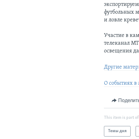
экспортируем
футбольных м
и ловле крев
Участие в ка
телеканал MT
освещения да
Другие матер
O событиях в
Поделит
This item is part of
Темы дня