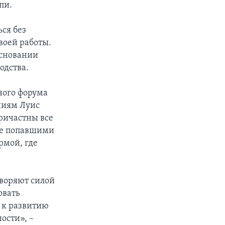
пи.
ся без
воей работы.
основании
одства.
ного форума
ниям Луис
причастны все
мые попавшими
рмой, где
творяют силой
овать
 к развитию
ости», –