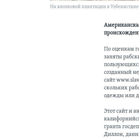
На хлопковой плантации в Узбекистане
Американская
происхожден
По оценкам г
заняты рабск
пользующихся
созданный не
сайт www.slav
скольких раб
одежды или д
Этот сайт и 
калифорнийск
гранта госдеп
Диллон, данн