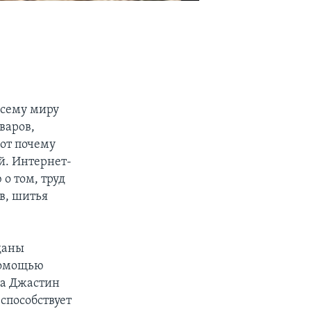
всему миру
варов,
от почему
й. Интернет-
о том, труд
в, шитья
даны
помощью
да Джастин
способствует