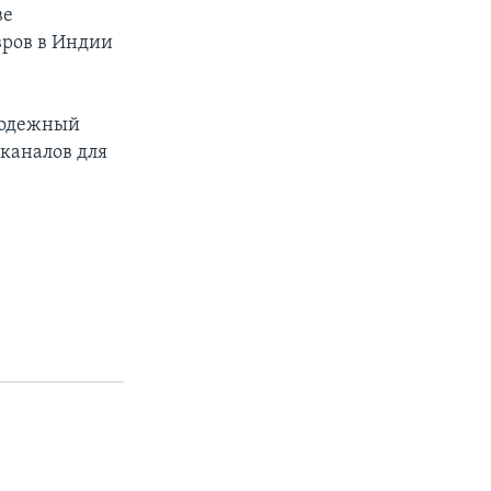
ве
вров в Индии
олодежный
 каналов для