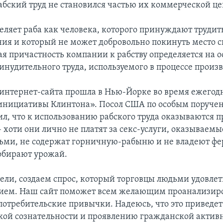
рабский труд не становился частью их коммерческой це
еляет раба как человека, которого принуждают трудить
ия и который не может добровольно покинуть место с
я причастность компании к рабству определяется на 
инудительного труда, используемого в процессе произв
интернет-сайта прошла в Нью-Йорке во время ежегод
инициативы Клинтона». Посол США по особым поруче
ил, что к использованию рабского труда оказываются 
– хоти они лично не платят за секс-услуги, оказывае
дьми, не содержат горничную-рабыню и не владеют фе
обирают урожай.
ели, создаем спрос, который торговцы людьми удовле
ием. Наш сайт поможет всем желающим проанализир
потребительские привычки. Надеюсь, что это приведет
кой сознательности и проявлению гражданской активн