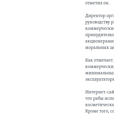
отметил он.
Директор орга
руководству 
коммерческие
принудительн
акционерами 
моральных це
Как отмечает
коммерчески
минимальными
эксплуататор
Интернет-сайт
что рабы испо
косметически
Кроме того, 