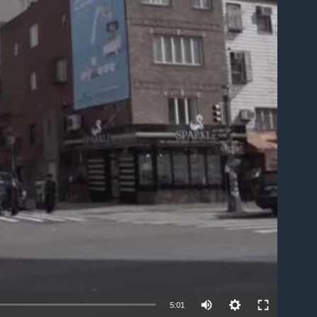
able
5:01