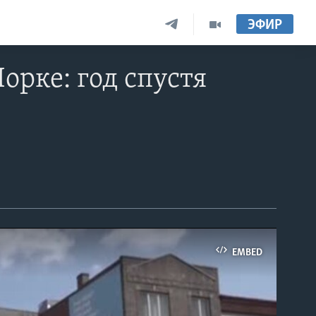
ЭФИР
рке: год спустя
EMBED