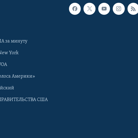
А за минуту
New York
VOA
олоса Америки»
ийский
ПРАВИТЕЛЬСТВА США