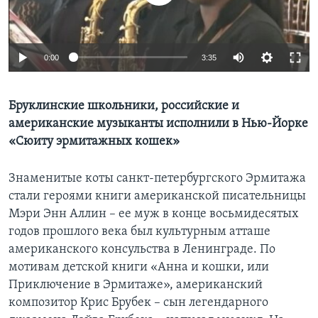
Learning English
0:00
3:35
СОЦИАЛЬНЫЕ СЕТИ
Бруклинские школьники, российские и
американские музыканты исполнили в Нью-Йорке
Языки
«Сюиту эрмитажных кошек»
Знаменитые коты санкт-петербургского Эрмитажа
стали героями книги американской писательницы
Мэри Энн Аллин – ее муж в конце восьмидесятых
годов прошлого века был культурным атташе
американского консульства в Ленинграде. По
мотивам детской книги «Анна и кошки, или
Приключение в Эрмитаже», американский
композитор Крис Брубек – сын легендарного