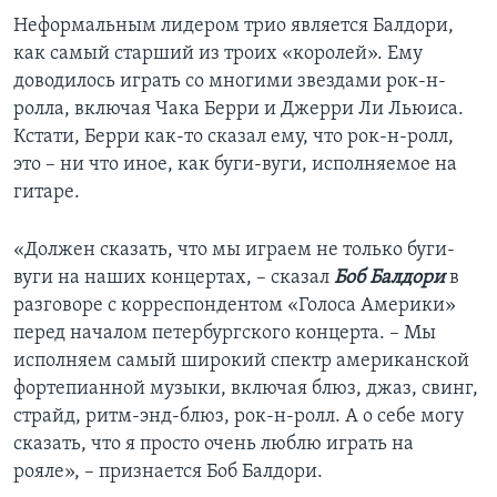
Неформальным лидером трио является Балдори,
как самый старший из троих «королей». Ему
доводилось играть со многими звездами рок-н-
ролла, включая Чака Берри и Джерри Ли Льюиса.
Кстати, Берри как-то сказал ему, что рок-н-ролл,
это – ни что иное, как буги-вуги, исполняемое на
гитаре.
«Должен сказать, что мы играем не только буги-
вуги на наших концертах, – сказал
Боб Балдори
в
разговоре с корреспондентом «Голоса Америки»
перед началом петербургского концерта. – Мы
исполняем самый широкий спектр американской
фортепианной музыки, включая блюз, джаз, свинг,
страйд, ритм-энд-блюз, рок-н-ролл. А о себе могу
сказать, что я просто очень люблю играть на
рояле», – признается Боб Балдори.