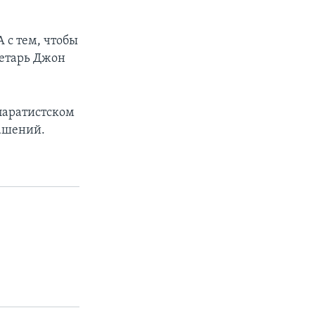
 с тем, чтобы
ретарь Джон
паратистском
ашений.