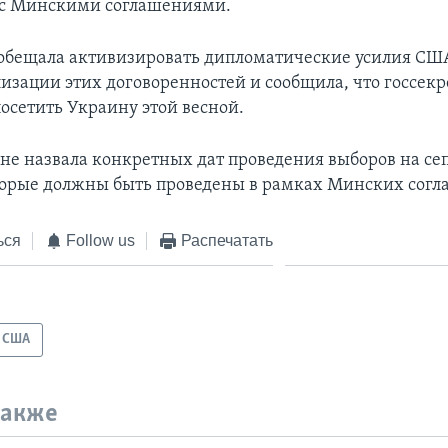
 с Минскими соглашениями.
обещала активизировать дипломатические усилия США
лизации этих договоренностей и сообщила, что госсек
посетить Украину этой весной.
 не назвала конкретных дат проведения выборов на се
торые должны быть проведены в рамках Минских согл
ься
Follow us
Распечатать
США
также