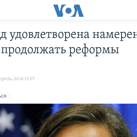
д удовлетворена намер
 продолжать реформы
рель, 2016 13:57
ься