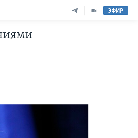
ЭФИР
ениями