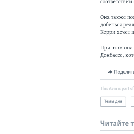
соответствии
Она также по
добиться реа
Керри хочет 
При этом она
Донбассе, ко
Поделит
This item is part of
Темы дня
Читайте 