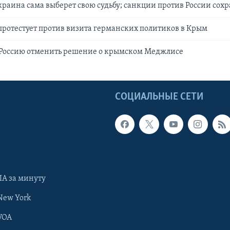
краина сама выберет свою судьбу; санкции против России сохр
ротестует против визита германских политиков в Крым
Россию отменить решение о крымском Меджлисе
Ы
СОЦИАЛЬНЫЕ СЕТИ
А за минуту
New York
VOA