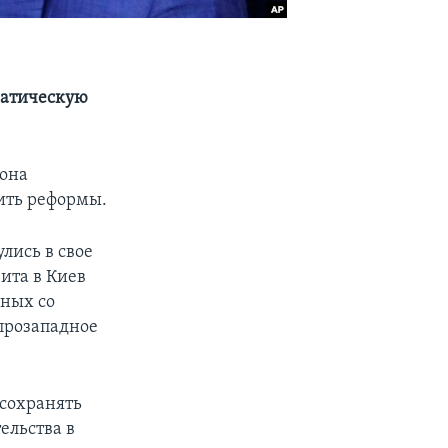
матическую
 она
ить реформы.
лись в свое
зита в Киев
зных со
 прозападное
сохранять
ельства в