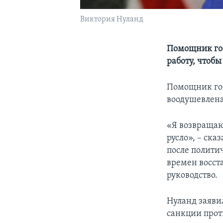
Виктория Нуланд
Помощник гос
работу, чтоб
Помощник гос
воодушевлена
«Я возвращаю
русло», – ска
после полити
времен восста
руководство.
Нуланд заяви
санкции проти