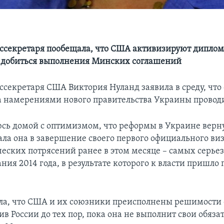
секретаря пообещала, что США активизируют дипло
ы добиться выполнения Минских соглашений
секретаря США Виктория Нуланд заявила в среду, что
 намерениями нового правительства Украины провод
сь домой с оптимизмом, что реформы в Украине верну
зала она в завершение своего первого официального ви
ческих потрясений ранее в этом месяце – самых серье
ния 2014 года, в результате которого к власти пришло
ла, что США и их союзники преисполнены решимости 
в России до тех пор, пока она не выполнит свои обязат