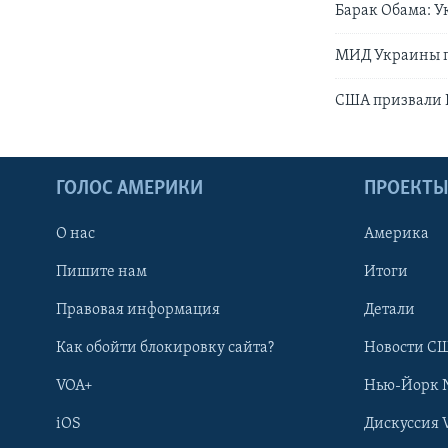
Барак Обама: У
МИД Украины п
США призвали 
ГОЛОС АМЕРИКИ
ПРОЕКТ
О нас
Америка
Пишите нам
Итоги
Правовая информация
Детали
Как обойти блокировку сайта?
Новости СШ
VOA+
Нью-Йорк 
iOS
Дискуссия 