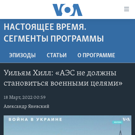
Линки
доступности
Перейти
НАСТОЯЩЕЕ ВРЕМЯ.
на
ГЛАВНОЕ
СЕГМЕНТЫ ПРОГРАММЫ
основной
ПРОГРАММЫ
контент
ПРОЕКТЫ
Перейти
АМЕРИКА
ЭПИЗОДЫ
СТАТЬИ
O ПРОГРАММЕ
к
ЭКСПЕРТИЗА
НОВОСТИ ЗА МИНУТУ
УЧИМ АНГЛИЙСКИЙ
основной
Уильям Хилл: «АЭС не должны
ИНТЕРВЬЮ
ИТОГИ
НАША АМЕРИКАНСКАЯ ИСТОРИЯ
навигации
становиться военными целями»
Перейти
ФАКТЫ ПРОТИВ ФЕЙКОВ
ПОЧЕМУ ЭТО ВАЖНО?
А КАК В АМЕРИКЕ?
в
ЗА СВОБОДУ ПРЕССЫ
ДИСКУССИЯ VOA
АРТЕФАКТЫ
18 Март, 2022 00:59
поиск
Александр Яневский
УЧИМ АНГЛИЙСКИЙ
ДЕТАЛИ
АМЕРИКАНСКИЕ ГОРОДКИ
ВИДЕО
НЬЮ-ЙОРК NEW YORK
ТЕСТЫ
ПОДПИСКА НА НОВОСТИ
АМЕРИКА. БОЛЬШОЕ ПУТЕШЕСТВИЕ