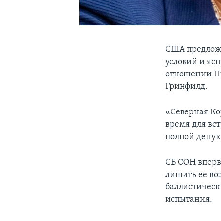
США предложи
условий и яс
отношении Пх
Гринфилд.
«Северная Ко
время для вс
полной денук
СБ ООН вперв
лишить ее во
баллистическ
испытания.