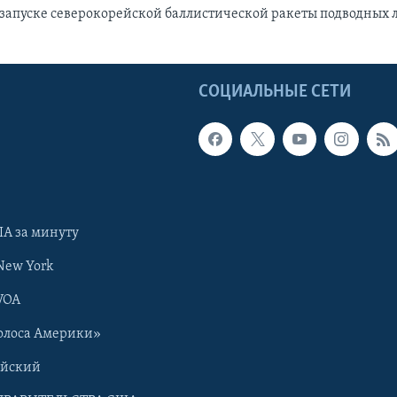
 запуске северокорейской баллистической ракеты подводных 
Ы
СОЦИАЛЬНЫЕ СЕТИ
А за минуту
New York
VOA
олоса Америки»
ийский