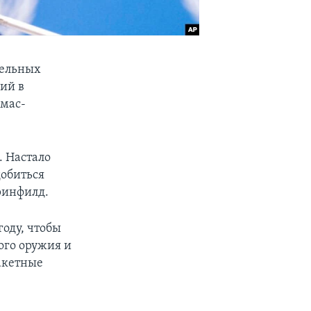
тельных
ий в
омас-
. Настало
добиться
ринфилд.
оду, чтобы
ого оружия и
ракетные