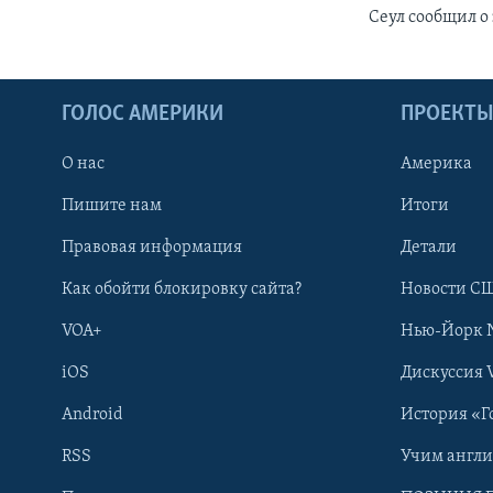
Сеул сообщил о
ГОЛОС АМЕРИКИ
ПРОЕКТ
О нас
Америка
Пишите нам
Итоги
Правовая информация
Детали
Как обойти блокировку сайта?
Новости СШ
VOA+
Нью-Йорк 
iOS
Дискуссия 
Android
История «Г
RSS
Учим англ
Learning English