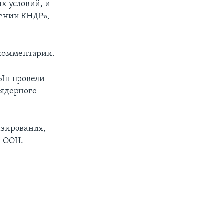
х условий, и
шении КНДР»,
 комментарии.
Ын провели
 ядерного
азирования,
и ООН.