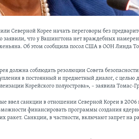
ли Северной Корее начать переговоры без предвари
но заявили, что у Вашингтона нет враждебных намерен
еньяна. Об этом сообщила посол США в ООН Линда Т
рея должна соблюдать резолюции Совета безопасности
тупления в постоянный и предметный диалог, с целью 
леизации Корейского полуострова», – заявила Томас-Г
ые ввел санкции в отношении Северной Кореи в 2006 г
зможности финансировать программы создания ядерн
их ракет. Санкции, в частности, включают запрет на 