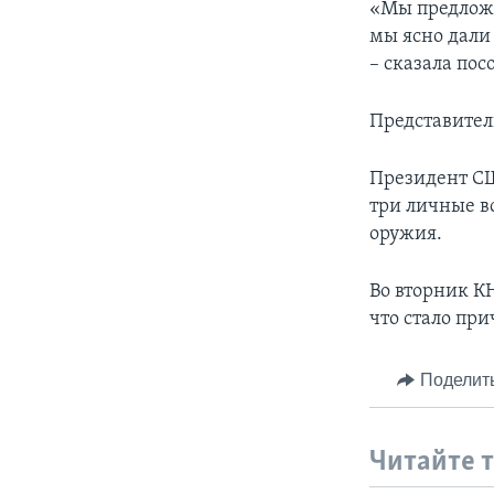
«Мы предложи
мы ясно дали
– сказала по
Представител
Президент СШ
три личные вс
оружия.
Во вторник К
что стало пр
Поделит
Читайте 