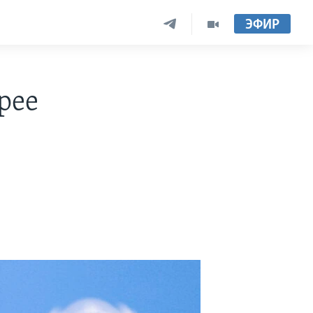
ЭФИР
рее