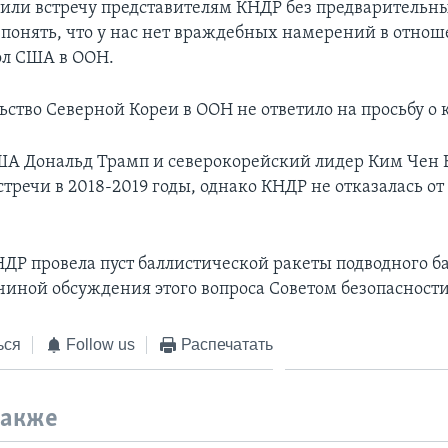
ли встречу представителям КНДР без предварительны
 понять, что у нас нет враждебных намерений в отно
сол США в ООН.
ьство Северной Кореи в ООН не ответило на просьбу о
А Дональд Трамп и северокорейский лидер Ким Чен 
тречи в 2018-2019 годы, однако КНДР не отказалась от
НДР провела пуст баллистической ракеты подводного б
ичиной обсуждения этого вопроса Советом безопасност
ься
Follow us
Распечатать
также