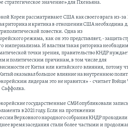
е стратегическое значение» для Пхеньяна.
рной Кореи рассматривают США как своего врага из-за
ая риторика и критика в отношении США необходима д
триполитической повестки. Одна из
орейского режима, как он это представляет, - защита с
о империализма. И властям такая риторика необходима
гматической точки зрения, правительство КНДР нуждае
м и политическим причинам, в том числе для
висимости от Китая или китайского влияния, потому ч
Китай оказывал большое влияние на внутреннюю поли
окорейским лидерам это не нравится» - считает Вэйци
а Саффолка.
рокорейские государственные СМИ опубликовали запись
ламента в 2021 году. Если на протяжении
ессии Верховного народного собрания КНДР проходили 
леднее время заседания стали более частыми и продолжа