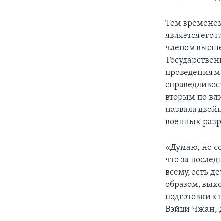
Тем временем
является его 
членом высше
Государственн
проведения м
справедливос
вторым по вл
назвала дво
военных разр
«Думаю, не се
что за послед
всему, есть д
образом, выхо
подготовки к 
Вэйци Чжан, 