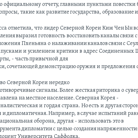
но официальному отчету, главными пунктами повестки
просы, такие как развитие государства, образование 
сса отметила, что лидер Северной Кореи Ким Чен Ын в
пления выразил готовность восстановить каналы связи
ложения Пхеньяна о налаживании каналов связи с Сеул
пусками и усилением критики в адрес Соединенных Ш
рты, - часть привычной для
и, сочетающей демонстрацию оружия и предложения о
во Северной Кореи нередко
ротиворечивые сигналы. Более жесткая риторика о суве
авлена на местное население. Северная Корея -
алистическая и гордая страна. Но есть и другая сторон
и дипломатичная. Например, в случае испытаний ракет
ациональная оборона, другая - использовать это в
трумента дипломатии с целью создания напряженности»
доцент Университета Саффолка.