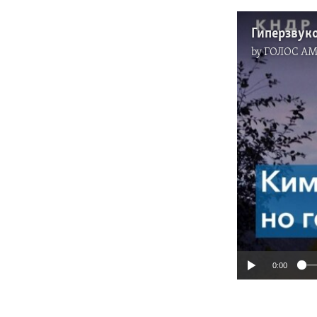
Гиперзвуко
by
ГОЛОС А
0:00