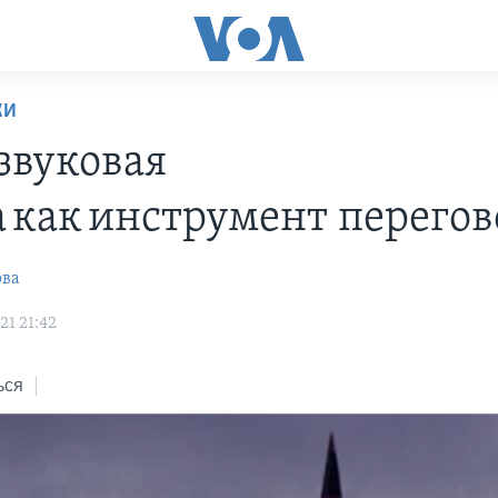
КИ
звуковая
а как инструмент перего
ова
21 21:42
ься