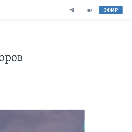
ЭФИР
воров