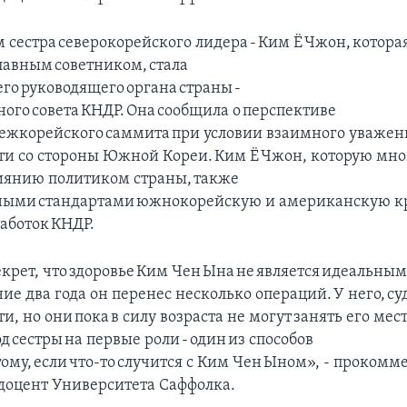
 сестра северокорейского лидера - Ким Ё Чжон, котора
главным советником, стала
го руководящего органа страны -
ого совета КНДР. Она сообщила о перспективе
ежкорейского саммита при условии взаимного уважен
ти со стороны Южной Кореи. Ким Ё Чжон, которую мн
иянию политиком страны, также
йными стандартами южнокорейскую и американскую к
аботок КНДР.
крет, что здоровье Ким Чен Ына не является идеальным
ние два года он перенес несколько операций. У него, су
ети, но они пока в силу возраста не могут занять его мес
д сестры на первые роли - один из способов
тому, если что-то случится с Ким Чен Ыном», - проком
доцент Университета Саффолка.