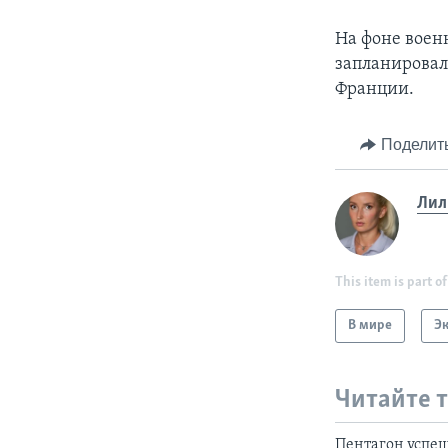
На фоне воен
запланировал
Франции.
Поделит
Лил
This item is part of
В мире
Э
Читайте 
Пентагон успеш