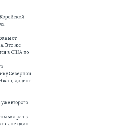
 Корейской
ля
траны от
. В то же
тся в США по
то
тику Северной
 Чжан, доцент
 уже второго
только раз в
ются не один