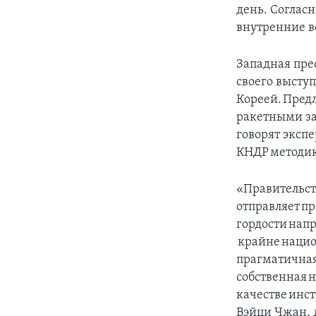
день. Соглас
внутренние во
Западная пре
своего высту
Кореей. Пред
ракетными за
говорят экспе
КНДР методик
«Правительст
отправляет п
гордости напр
крайне национ
прагматичная 
собственная н
качестве инс
Вэйци Чжан, 