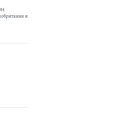
ОН
икобритании и
px
width