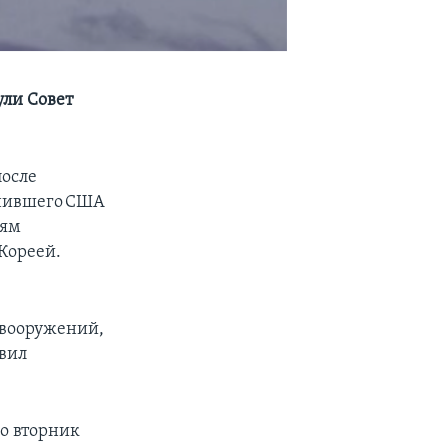
ули Совет
после
инившего США
тям
 Кореей.
 вооружений,
явил
о вторник