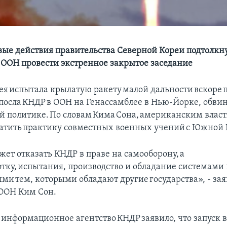
ые действия правительства Северной Кореи подтолкн
 ООН провести экстренное закрытое заседание
ея испытала крылатую ракету малой дальности вскоре 
посла КНДР в ООН на Генассамблее в Нью-Йорке, обв
й политике. По словам Кима Сона, американским влас
ратить практику совместных военных учений с Южной
ет отказать КНДР в праве на самооборону, а
отку, испытания, производство и обладание системами
ми тем, которыми обладают другие государства», - за
 ООН Ким Сон.
информационное агентство КНДР заявило, что запуск в