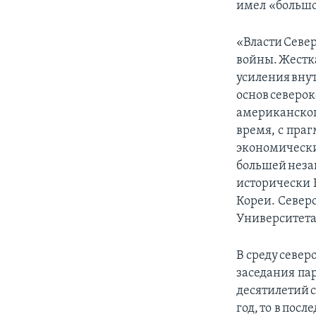
имел «большо
«Власти Севе
войны. Жестк
усиления вну
основ северок
американског
время, с пра
экономически
большей неза
исторически 
Кореи. Север
Университет
В среду севе
заседания пар
десятилетий с
год, то в пос