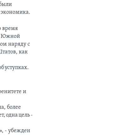
 были
и экономика.
о время
 с Южной
ом наряду с
татов, как
б уступках.
ренитете и
а, более
, одна цель -
, - убежден