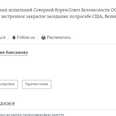
ных испытаний Северной Кореи Совет Безопасности О
 экстренное закрытое заседание по просьбе США, Вел
ься
Follow us
Распечатать
ия Анисимова
кспертиза
Горячие точки
также
но испытал гиперзвуковую ракету