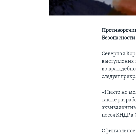
Противоречив
Безопасности
Северная Кор
выступления 
во враждебно
следует прек
«Никто не мож
также разраб
эквивалентны
посол КНДР в
Официальное 