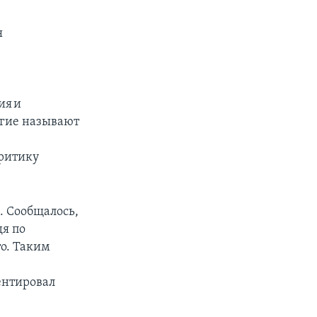
я
ия и
огие называют
ритику
. Сообщалось,
дя по
то. Таким
ментировал