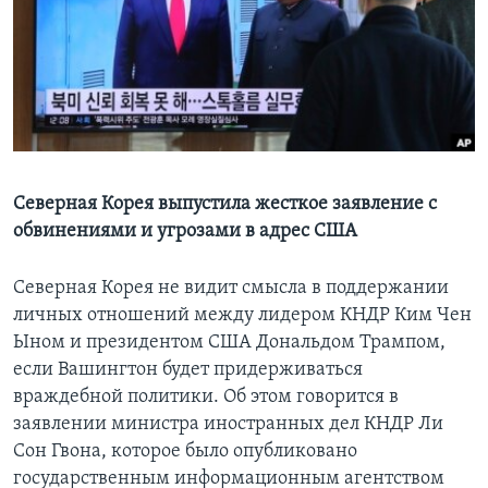
Learning English
СОЦИАЛЬНЫЕ СЕТИ
Языки
Северная Корея выпустила жесткое заявление с
обвинениями и угрозами в адрес США
Северная Корея не видит смысла в поддержании
личных отношений между лидером КНДР Ким Чен
Ыном и президентом США Дональдом Трампом,
если Вашингтон будет придерживаться
враждебной политики. Об этом говорится в
заявлении министра иностранных дел КНДР Ли
Сон Гвона, которое было опубликовано
государственным информационным агентством