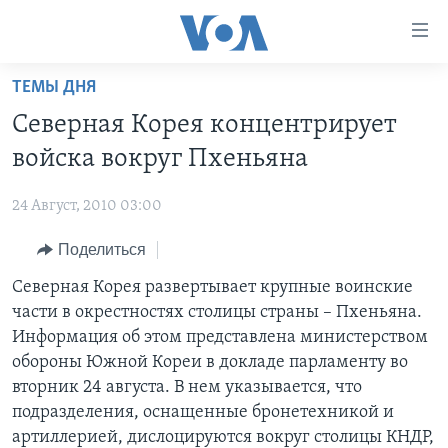
Линки
доступности
Перейти
ТЕМЫ ДНЯ
на
ГЛАВНОЕ
Северная Корея концентрирует
основной
ПРОГРАММЫ
контент
войска вокруг Пхеньяна
ПРОЕКТЫ
Перейти
АМЕРИКА
к
24 Август, 2010 03:00
ЭКСПЕРТИЗА
НОВОСТИ ЗА МИНУТУ
УЧИМ АНГЛИЙСКИЙ
основной
Поделиться
ИНТЕРВЬЮ
ИТОГИ
НАША АМЕРИКАНСКАЯ ИСТОРИЯ
навигации
Перейти
ФАКТЫ ПРОТИВ ФЕЙКОВ
Северная Корея развертывает крупные воинские
ПОЧЕМУ ЭТО ВАЖНО?
А КАК В АМЕРИКЕ?
в
части в окрестностях столицы страны – Пхеньяна.
ЗА СВОБОДУ ПРЕССЫ
ДИСКУССИЯ VOA
АРТЕФАКТЫ
поиск
Информация об этом представлена министерством
УЧИМ АНГЛИЙСКИЙ
ДЕТАЛИ
АМЕРИКАНСКИЕ ГОРОДКИ
обороны Южной Кореи в докладе парламенту во
вторник 24 августа. В нем указывается, что
ВИДЕО
НЬЮ-ЙОРК NEW YORK
ТЕСТЫ
подразделения, оснащенные бронетехникой и
ПОДПИСКА НА НОВОСТИ
АМЕРИКА. БОЛЬШОЕ ПУТЕШЕСТВИЕ
артиллерией, дислоцируются вокруг столицы КНДР,