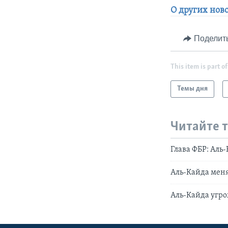
О других ново
Поделит
This item is part of
Темы дня
Читайте 
Глава ФБР: Аль
Аль-Кайда меня
Аль-Кайда угр