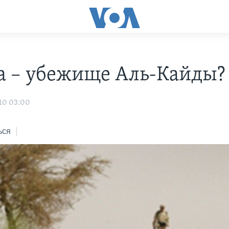
а – убежище Аль-Кайды?
10 03:00
ься