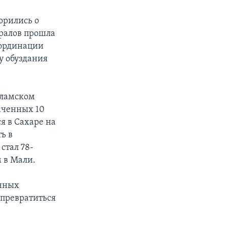
орились о
ералов прошла
оординации
у обуздания
сламском
аченных 10
я в Сахаре на
ь в
стал 78-
 в Мали.
анных
 превратиться