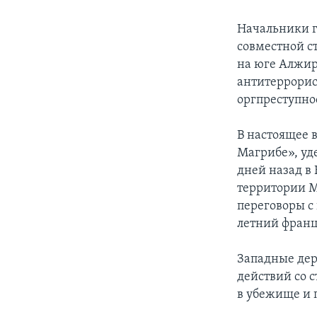
Начальники г
совместной с
на юге Алжир
антитеррорис
оргпреступно
В настоящее 
Магрибе», уд
дней назад в
территории М
переговоры с
летний франц
Западные дер
действий со 
в убежище и 