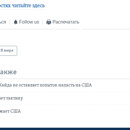
стях читайте здесь
ься
Follow us
Распечатать
В мире
также
-Кайда не оставляет попыток напасть на США
ет тактику
ожает США