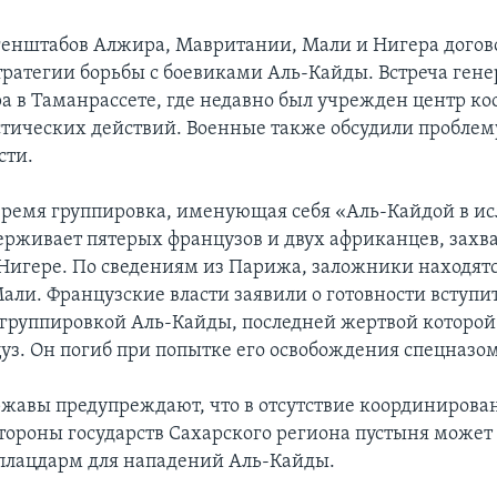
енштабов Алжира, Мавритании, Мали и Нигера догов
тратегии борьбы с боевиками Аль-Кайды. Встреча ген
а в Таманрассете, где недавно был учрежден центр к
тических действий. Военные также обсудили проблем
сти.
время группировка, именующая себя «Аль-Кайдой в и
ерживает пятерых французов и двух африканцев, захв
 Нигере. По сведениям из Парижа, заложники находятс
али. Французские власти заявили о готовности вступит
 группировкой Аль-Кайды, последней жертвой которой 
уз. Он погиб при попытке его освобождения спецназом
жавы предупреждают, что в отсутствие координиров
стороны государств Сахарского региона пустыня может
плацдарм для нападений Аль-Кайды.