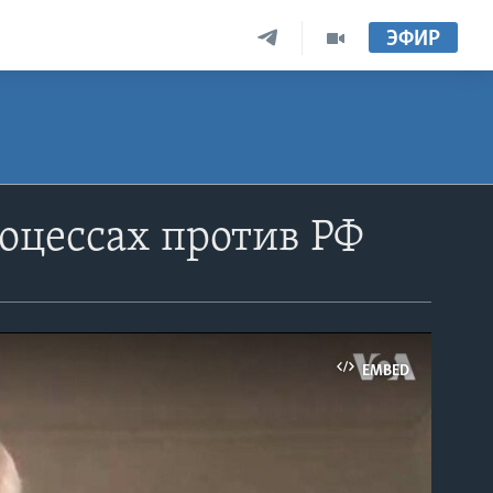
ЭФИР
оцессах против РФ
EMBED