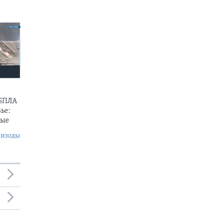
 БПЛА
ье:
ные
пизоды