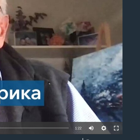
able
1:22