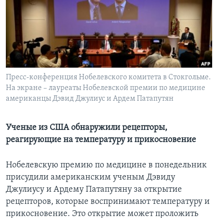
Learning English
СОЦИАЛЬНЫЕ СЕТИ
Пресс-конференция Нобелевского комитета в Стокгольме.
На экране – лауреаты Нобелевской премии по медицине
Языки
американцы Дэвид Джулиус и Ардем Патапутян
Ученые из США обнаружили рецепторы,
реагирующие на температуру и прикосновение
Нобелевскую премию по медицине в понедельник
присудили американским ученым Дэвиду
Джулиусу и Ардему Патапутяну за открытие
рецепторов, которые воспринимают температуру и
прикосновение. Это открытие может проложить