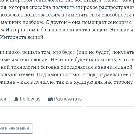
как широкой технологии. Так вот ниндзя-блоки – как 
гия, которая способна получить широкое распростране
 позволяет пользователям применять свои способност
машних проблем. С другой – она помещает сенсоры с
 Интернетом в большое количество вещей. Это шаг и
Интернета вещей.
и плохо, решать тем, кто будет (или не будет) покупат
бные им технологии. Нелишне будет напомнить, что 
ой технологии сегодня определяется в значительной
пользователей. Под «мощностью» я подразумеваю ее с
изнь – как в лучшую, так и в худшую для нас сторону.
ься
Follow us
Распечатать
гии и инновации