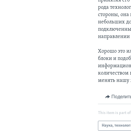
принятия его 
рода техноло
стороны, она
небольших до
подключенным
направлении 
Хорошо это ил
блоки и подо
информационн
количеством 
менять нашу ж
Поделит
This item is part of
Наука, техноло