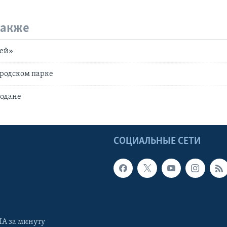
также
щей»
ородском парке
модане
Ы
СОЦИАЛЬНЫЕ СЕТИ
А за минуту