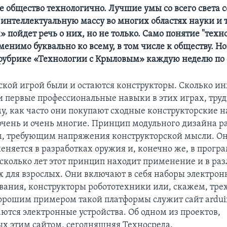
 общество технологично. Лучшие умы со всего света 
интеллектуальную массу во многих областях науки и 
 пойдет речь о них, но не только. Само понятие "техн
енимо буквально ко всему, в том числе к обществу. Н
рубрике «Технологии с Крыловым» каждую неделю по
кой игрой были и остаются конструкторы. Сколько и
и первые профессиональные навыки в этих играх, труд
му, как часто они покупают сходные конструкторские 
 очень и очень многие. Принцип модульного дизайна р
м, требующим напряжения конструкторской мысли. Он
еняется в разработках оружия и, конечно же, в прог
сколько лет этот принцип находит применение и в раз
х для взрослых. Они включают в себя наборы электрон
вания, конструкторы робототехники или, скажем, тр
орошим примером такой платформы служит сайт arduin
аются электронные устройства. Об одном из проектов,
х этим сайтом, сегодняшняя Техносреда.