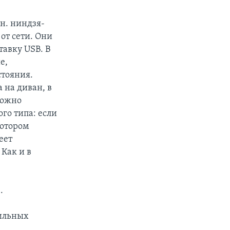
.н. ниндзя-
от сети. Они
тавку USB. В
е,
стояния.
 на диван, в
можно
го типа: если
котором
еет
Как и в
.
бильных