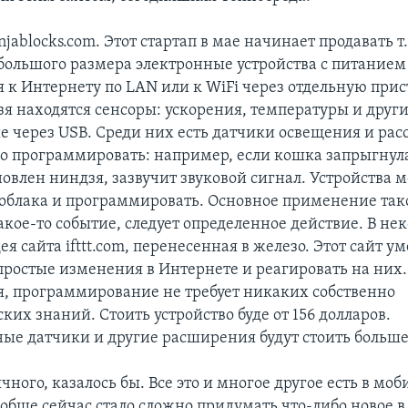
injablocks.com. Этот стартап в мае начинает продавать т
ебольшого размера электронные устройства с питанием 
 к Интернету по LAN или к WiFi через отдельную прис
я находятся сенсоры: ускорения, температуры и други
 через USB. Среди них есть датчики освещения и рас
 программировать: например, если кошка запрыгнула
новлен ниндзя, зазвучит звуковой сигнал. Устройства 
 облака и программировать. Основное применение тако
акое-то событие, следует определенное действие. В не
ея сайта ifttt.com, перенесенная в железо. Этот сайт ум
простые изменения в Интернете и реагировать на них. 
я, программирование не требует никаких собственно
их знаний. Стоить устройство буде от 156 долларов.
ые датчики и другие расширения будут стоить больше
ного, казалось бы. Все это и многое другое есть в мо
ообще сейчас стало сложно придумать что-либо новое в