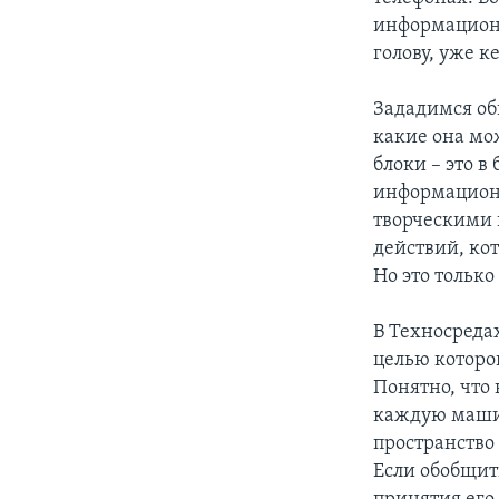
информационн
голову, уже к
Зададимся об
какие она мо
блоки – это в
информационн
творческими 
действий, кот
Но это тольк
В Техносреда
целью которо
Понятно, что 
каждую машин
пространство
Если обобщит