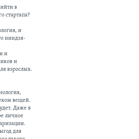
рийти в
го стартапа?
логия, и
то ниндзя-
и и
чиков и
для взрослых.
нология,
еком вещей.
удет. Даже в
ое личное
таризации.
ыгод для