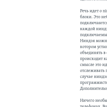
Речь идет о n
блоки. Это н
подключаются
каждой ниндз
подключаемые
Ниндзя можно
котором уста
объединять в
происходит к
смысле это ид
отслеживать 
случае ниндз
программистск
Дополнительн
Ничего необыч
телефонах. В