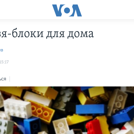
я-блоки для дома
ов
15:17
ься