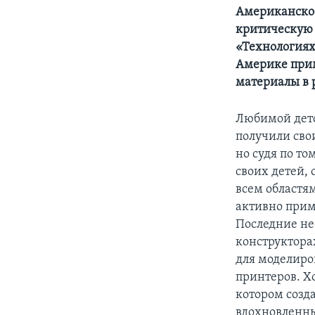
Американское
критическую 
«Технологиях»
Америке прим
материалы в 
Любимой детс
получили сво
но судя по то
своих детей,
всем областя
активно прим
Последние не
конструктора
для моделиро
принтеров. Х
котором созд
вдохновленны