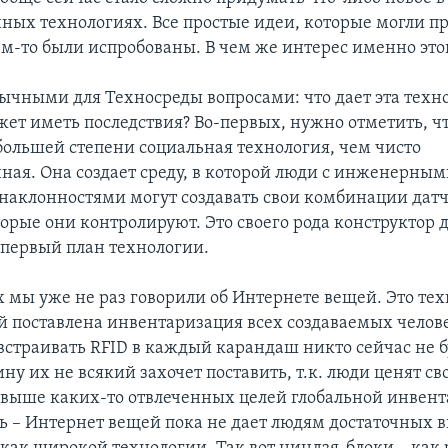
ых технологиях. Все простые идеи, которые могли п
ем-то были испробованы. В чем же интерес именно это
ычными для Техносреды вопросами: что дает эта техно
жет иметь последствия? Во-первых, нужно отметить, ч
 большей степени социальная технология, чем чисто
ая. Она создает среду, в которой люди с инженерным
наклонностями могут создавать свои комбинации дат
орые они контролируют. Это своего рода конструктор 
о первый план технологии.
х мы уже не раз говорили об Интернете вещей. Это тех
й поставлена инвентаризация всех создаваемых челов
встраивать RFID в каждый карандаш никто сейчас не б
у их не всякий захочет поставить, т.к. люди ценят св
 выше каких-то отвлеченных целей глобальной инвен
ь – Интернет вещей пока не дает людям достаточных в