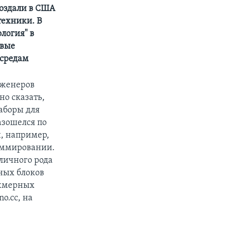
создали в США
техники. В
ология" в
овые
 средам
нженеров
но сказать,
наборы для
азошелся по
, например,
раммировании.
личного рода
ных блоков
ехмерных
o.cc, на