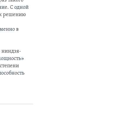
раз такого
ние. С одной
и к решению
менно в
ь ниндзя-
«мощность»
 степени
пособность