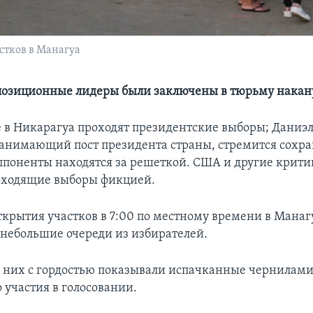
стков в Манагуа
позиционные лидеры были заключены в тюрьму накан
е в Никарагуа проходят президентские выборы; Даниэл
занимающий пост президента страны, стремится сохра
ппоненты находятся за решеткой. США и другие крит
оходящие выборы фикцией.
открытия участков в 7:00 по местному времени в Манаг
 небольшие очереди из избирателей.
 них с гордостью показывали испачканные чернилами
 участия в голосовании.