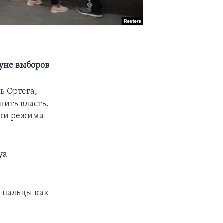
уне выборов
ь Ортега,
нить власть.
ики режима
уа
 пальцы как