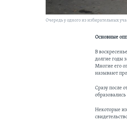
Очередь у одного из избирательных уча
Основные оп
В воскресень
долгие годы 
Многие его о
называют пр
Сразу после 
образовались
Некоторые из
свидетельство