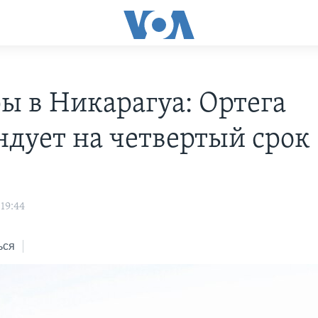
ы в Никарагуа: Ортега
ндует на четвертый срок
19:44
ься