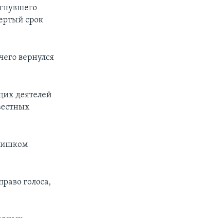
ргнувшего
вертый срок
 чего вернулся
ущих деятелей
вестных
слишком
раво голоса,