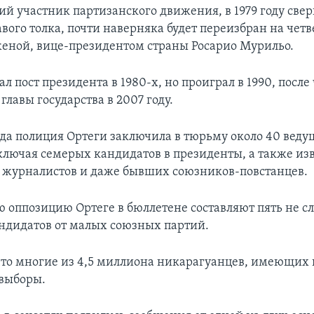
ий участник партизанского движения, в 1979 году све
вого толка, почти наверняка будет переизбран на чет
 женой, вице-президентом страны Росарио Мурильо.
л пост президента в 1980-х, но проиграл в 1990, после
главы государства в 2007 году.
года полиция Ортеги заключила в тюрьму около 40 вед
ключая семерых кандидатов в президенты, а также из
 журналистов и даже бывших союзников-повстанцев.
 оппозицию Ортеге в бюллетене составляют пять не 
ндидатов от малых союзных партий.
то многие из 4,5 миллиона никарагуанцев, имеющих п
 выборы.