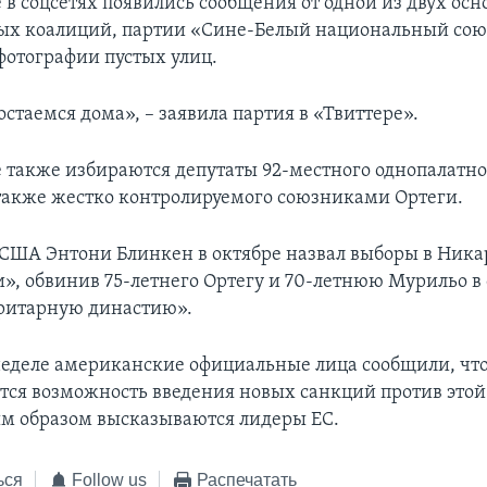
е в соцсетях появились сообщения от одной из двух ос
х коалиций, партии «Сине-Белый национальный сою
отографии пустых улиц.
стаемся дома», – заявила партия в «Твиттере».
е также избираются депутаты 92-местного однопалатно
также жестко контролируемого союзниками Ортеги.
 США Энтони Блинкен в октябре назвал выборы в Ника
, обвинив 75-летнего Ортегу и 70-летнюю Мурильо в
оритарную династию».
еделе американские официальные лица сообщили, чт
тся возможность введения новых санкций против это
м образом высказываются лидеры ЕС.
ься
Follow us
Распечатать