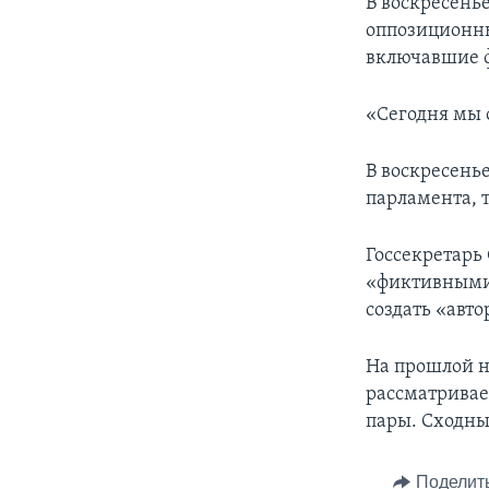
В воскресень
оппозиционны
включавшие ф
«Сегодня мы о
В воскресень
парламента, 
Госсекретарь
«фиктивными»
создать «авт
На прошлой н
рассматривае
пары. Сходны
Поделит