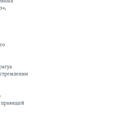
новных
з»,
го
рагуа
 стремлении
о
й правящей