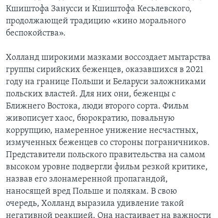
Кшиштофа Занусси и Кшиштофа Кесьлевского,
продолжающей традицию «кино морального
беспокойства».
Холланд широкими мазками воссоздает мытарства
группы сирийских беженцев, оказавшихся в 2021
году на границе Польши и Беларуси заложниками
польских властей. Для них они, беженцы с
Ближнего Востока, люди второго сорта. Фильм
живописует хаос, бюрократию, повальную
коррупцию, намеренное унижение несчастных,
измученных беженцев со стороны пограничников.
Представители польского правительства на самом
высоком уровне подвергли фильм резкой критике,
назвав его злонамеренной пропагандой,
наносящей вред Польше и полякам. В свою
очередь, Холланд выразила удивление такой
негативной реакцией. Она настаивает на важности