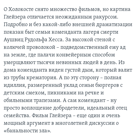
О Холокосте снято множество фильмов, но картина
Глейзера отличается неожиданным ракурсом.
Подробно и без какой-либо внешней драматизации
показан быт семьи коменданта лагеря смерти
Аушвиц Рудольфа Хесса. За высокой стеной с
колючей проволокой – подведомственный ему ад
на земле, где палачи конвейерным способом
умерщвляют тысячи невинных людей в день. Из
дома коменданта виден густой дым, который валит
из трубы крематория. А по эту сторону – полная
идиллия, размеренный уклад семьи бюргеров с
детским смехом, пикниками на речке и
обильными трапезами. А сам комендант – ну
просто воплощение добродетели, идеальный отец
семейства. Фильм Глейзера – еще один и очень
мощный аргумент в многолетней дискуссии о
«банальности зла».