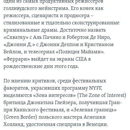
один из самых продуктивных режиссеров
голливудского мейнстрима. Его конек как
режиссера, сценариста и продюсера –
стилизованные и тщательно сконструированные
криминальные драмы. Достаточно назвать
«Схватку» с Аль Пачино и Робертом Де Ниро,
«Джонни Д.» с Джонни Деппом и Кристианом
Бейлом, и телесериал «Полиция Майами».
«Феррари» выйдет на экраны США в
рождественские дни этого года.
По мнению критиков, среди фестивальных
фаворитов, украсивших программу NYFF,
выделяются «Зона интересов» (The Zone of Interest)
британца Джонатана Глейзера, получившая Гран-
при Каннского фестиваля, и «Зеленая граница»
(Green Border) польского мастера Агнешки
Холланд, удостоенная спецприза в Венеции.