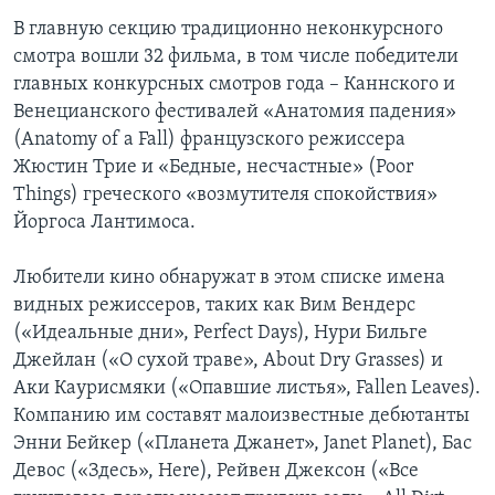
В главную секцию традиционно неконкурсного
смотра вошли 32 фильма, в том числе победители
главных конкурсных смотров года – Каннского и
Венецианского фестивалей «Анатомия падения»
(Anatomy of a Fall) французского режиссера
Жюстин Трие и «Бедные, несчастные» (Poor
Things) греческого «возмутителя спокойствия»
Йоргоса Лантимоса.
Любители кино обнаружат в этом списке имена
видных режиссеров, таких как Вим Вендерс
(«Идеальные дни», Perfect Days), Нури Бильге
Джейлан («О сухой траве», About Dry Grasses) и
Аки Каурисмяки («Опавшие листья», Fallen Leaves).
Компанию им составят малоизвестные дебютанты
Энни Бейкер («Планета Джанет», Janet Planet), Бас
Девос («Здесь», Here), Рейвен Джексон («Все