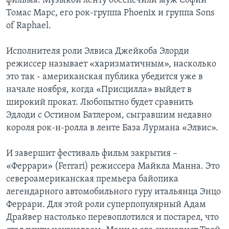
фильма. Музыкой ленту обеспечили муж Софии
Томас Марс, его рок-группа Phoenix и группа Sons
of Raphael.
Исполнителя роли Элвиса Джейкоба Элорди
режиссер называет «харизматичным», насколько
это так - американская публика убедится уже в
начале ноября, когда «Присцилла» выйдет в
широкий прокат. Любопытно будет сравнить
Эдлоди с Остином Батлером, сыгравшим недавно
короля рок-н-ролла в ленте База Лурмана «Элвис».
И завершит фестиваль фильм закрытия –
«Феррари» (Ferrari) режиссера Майкла Манна. Это
североамериканская премьера байопика
легендарного автомобильного гуру итальянца Энцо
Феррари. Для этой роли суперпопулярный Адам
Драйвер настолько перевоплотился и постарел, что