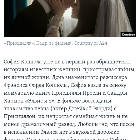
«Присцилла». Кадр из фильма. Courtesy of A24
София Коппола уже не в первый раз обращается к
историям известных женщин, приоткрывая тайны
их личной жизни. Дочь знаменитого режиссера
Фрэнсиса Форда Копполы, София взяла за основу
мемуарную книгу Присциллы Пресли и Сандры
Хармон «Элвис и я». В фильме воссозданы
знакомство певца (актер Джейкоб Элорди) с
Присциллой, их непростая семейная жизнь и не
менее драматичный развод. Любопытно, что песен
в исполнении Элвиса нет в звуковой дорожке