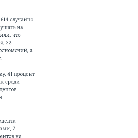
.
 614 случайно
лушать на
или, что
я, 32
полномочий, а
.
у, 41 процент
ак среди
оцентов
и
оцента
ами, 7
центов не