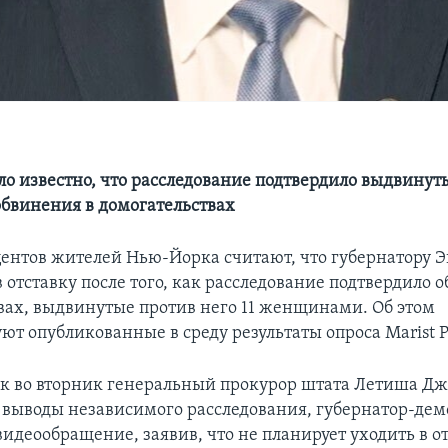
ло известно, что расследование подтвердило выдвинут
обвинения в домогательствах
центов жителей Нью-Йорка считают, что губернатору 
в отставку после того, как расследование подтвердило 
вах, выдвинутые против него 11 женщинами. Об этом
ют опубликованные в среду результаты опроса Marist Po
как во вторник генеральный прокурор штата Летиша Д
 выводы независимого расследования, губернатор-дем
идеообращение, заявив, что не планирует уходить в от