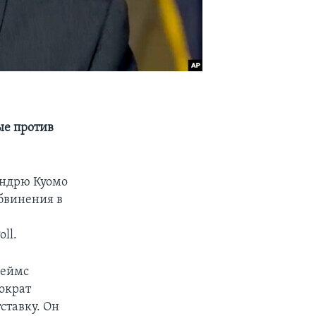
ые против
Эндрю Куомо
обвинения в
ll.
жеймс
ократ
ставку. Он