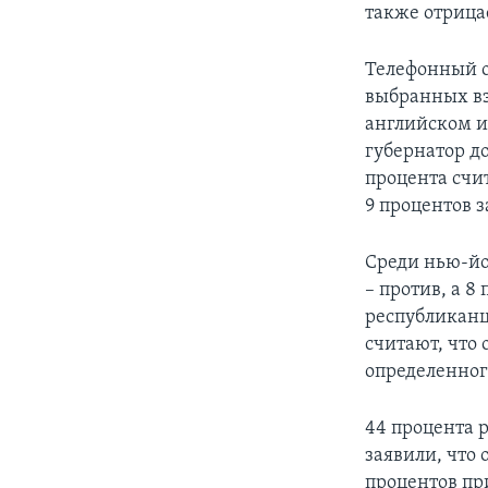
также отрица
Телефонный о
выбранных вз
английском и
губернатор до
процента счит
9 процентов з
Среди нью-йо
– против, а 8
республиканце
считают, что 
определенног
44 процента 
заявили, что
процентов при