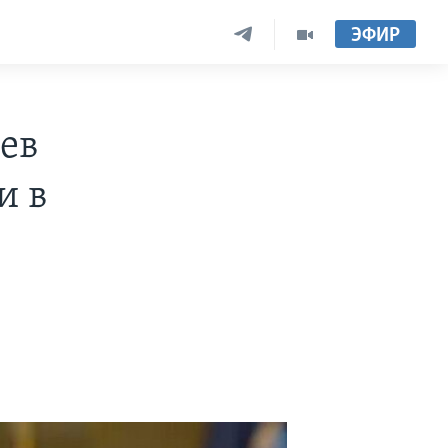
ЭФИР
ев
и в