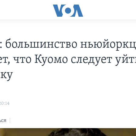
: большинство ньюйоркц
т, что Куомо следует уйт
вку
20:14
ься