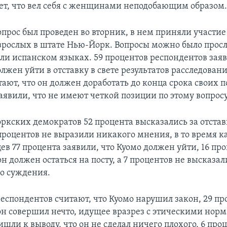
ет, что вел себя с женщинами неподобающим образом
прос был проведен во вторник, в нем приняли участие
рослых в штате Нью-Йорк. Вопросы можно было прос
ли испанском языках. 59 процентов респондентов заяв
лжен уйти в отставку в свете результатов расследовани
ают, что он должен доработать до конца срока своих 
аявили, что не имеют четкой позиции по этому вопросу
ркских демократов 52 процента высказались за отставк
 процентов не выразили никакого мнения, в то время к
в 77 процента заявили, что Куомо должен уйти, 16 пр
он должен остаться на посту, а 7 процентов не высказал
о суждения.
респондентов считают, что Куомо нарушил закон, 29 пр
 он совершил нечто, идущее вразрез с этическими норм
шли к выводу, что он не сделал ничего плохого, 6 про