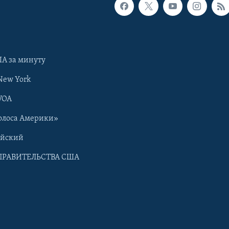
А за минуту
New York
VOA
олоса Америки»
ийский
ПРАВИТЕЛЬСТВА США