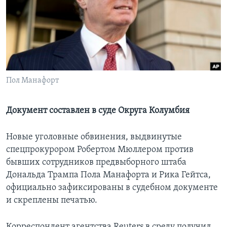
Learning English
СОЦИАЛЬНЫЕ СЕТИ
Пол Манафорт
Языки
Документ составлен в суде Округа Колумбия
Новые уголовные обвинения, выдвинутые
спецпрокурором Робертом Мюллером против
бывших сотрудников предвыборного штаба
Дональда Трампа Пола Манафорта и Рика Гейтса,
официально зафиксированы в судебном документе
и скреплены печатью.
Корреспондент агентства Reuters в среду получил