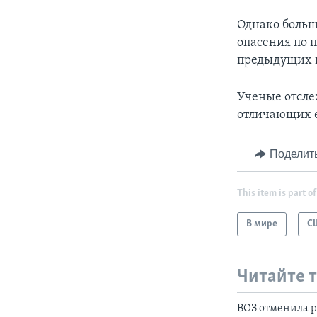
Однако больш
опасения по 
предыдущих и
Ученые отсле
отличающих е
Поделит
This item is part of
В мире
С
Читайте 
ВОЗ отменила р