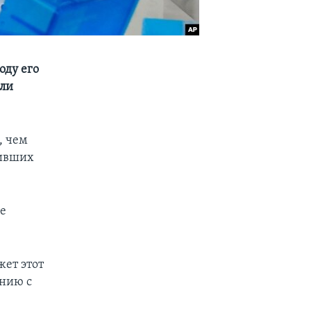
оду его
или
, чем
чивших
е
жет этот
ению с