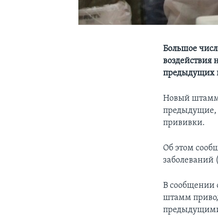
Большое числ
воздействия 
предыдущих 
Новый штамм 
предыдущие, 
прививки.
Об этом сооб
заболеваний 
В сообщении о
штамм привод
предыдущими