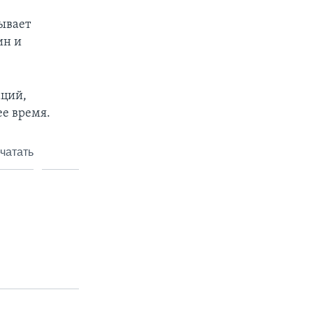
ывает
ин и
аций,
ее время.
чатать