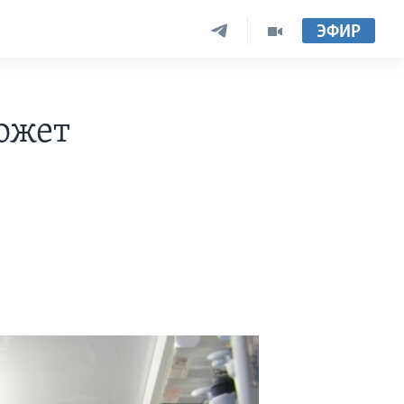
ЭФИР
ожет
х