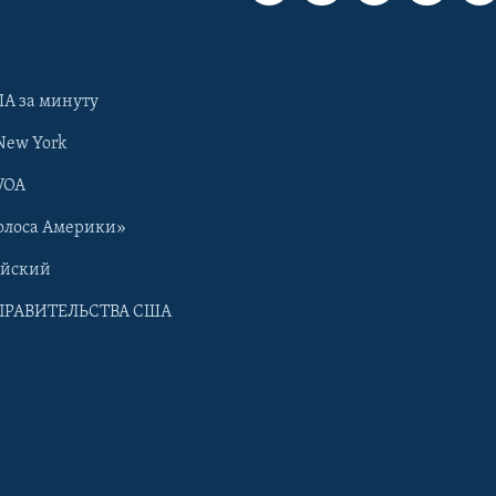
А за минуту
New York
VOA
олоса Америки»
ийский
ПРАВИТЕЛЬСТВА США