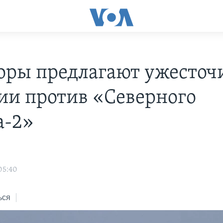
оры предлагают ужесточ
ии против «Северного
а-2»
05:40
ься