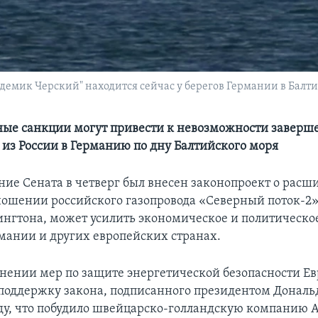
адемик Черский" находится сейчас у берегов Германии в Балт
ые санкции могут привести к невозможности заверш
а из России в Германию по дну Балтийского моря
ние Сената в четверг был внесен законопроект о рас
ношении российского газопровода «Северный поток-2»
гтона, может усилить экономическое и политическо
мании и других европейских странах.
снении мер по защите энергетической безопасности Е
 поддержку закона, подписанного президентом Донал
ду, что побудило швейцарско-голландскую компанию Al