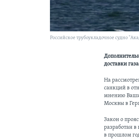
Российское трубоукладочное судно "Ак
Дополнительн
доставки газ
На рассмотре
санкций в от
мнению Вашин
Москвы в Гер
Закон о проя
разработан в
в прошлом го