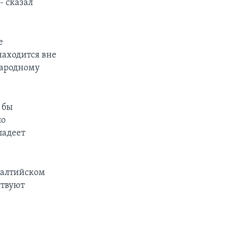
- сказал
е
находится вне
народному
 бы
ло
ладеет
Балтийском
ствуют