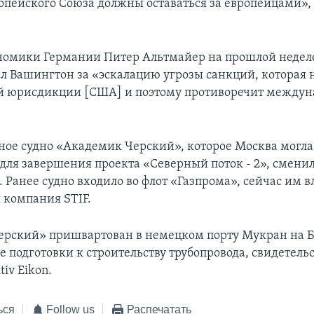
опейского Союза должны оставаться за европейцами», 
номики Германии Питер Альтмайер на прошлой недел
л Вашингтон за «эскалацию угрозы санкций, которая 
й юрисдикции [США] и поэтому противоречит между
ное судно «Академик Черский», которое Москва могла
 для завершения проекта «Северный поток - 2», смени
 Ранее судно входило во флот «Газпрома», сейчас им в
 компания STIF.
рский» пришвартован в немецком порту Мукран на 
е подготовки к строительству трубопровода, свидетель
tiv Eikon.
ься
Follow us
Распечатать