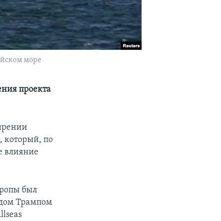
ийском море
ения проекта
ширении
, который, по
е влияние
вропы был
ьдом Трампом
lseas