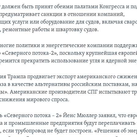
 должен быть принят обеими палатами Конгресса и п
предуматривает санкции в отношении компаний,
щих услуги или оборудование для судов, включая свар
, ремонтные работы и швартовку судов.
ногие политики и энергетические компании поддер
о «Северного потока-2», поскольку крупнейшая европе
ремится прекратить использование угля и ядерной эне
я Трампа продвигает экспорт американского сжиже
аза в качестве альтернативы российским поставкам, н
ды». Американские производители СПГ испытывают тр
 снижения мирового спроса.
ь «Северного потока – 2» Йенс Мюллер заявил, что ев
а и промышленные предприятия будут переплачивать з
 если трубопровод не будет построен. «Решения об эн