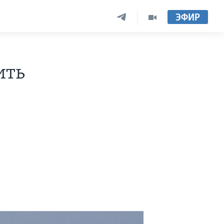
ЭФИР
ить