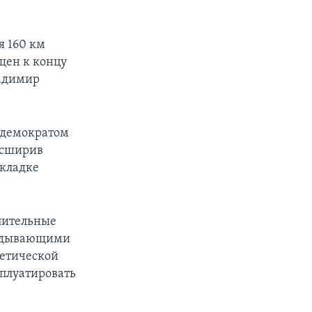
я 160 км
щен к концу
ладимир
 демократом
асширив
окладке
длительные
ладывающими
гетической
сплуатировать