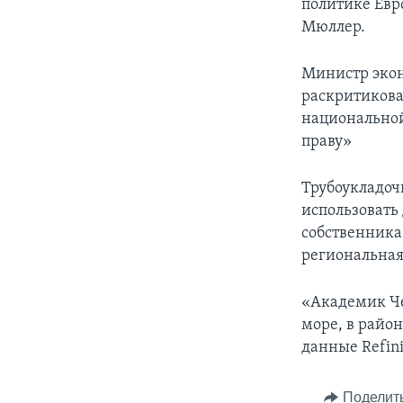
политике Евр
Мюллер.
Министр эко
раскритикова
национально
праву»
Трубоукладоч
использовать
собственника.
региональная
«Академик Че
море, в район
данные Refini
Поделит