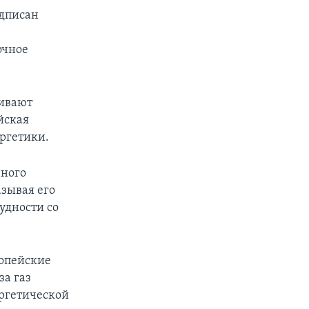
одписан
очное
живают
йская
ргетики.
нного
азывая его
удности со
ропейские
а газ
ергетической