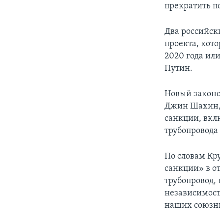
прекратить п
Два российск
проекта, кот
2020 года ил
Путин.
Новый законо
Джин Шахин, 
санкции, вкл
трубопровода
По словам Кр
санкции» в о
трубопровод,
независимост
наших союзн