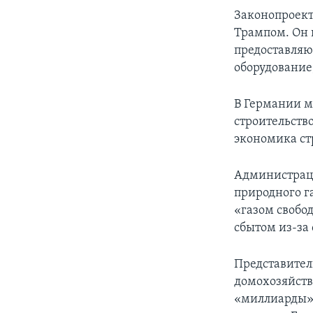
Законопроект
Трампом. Он 
предоставляю
оборудование
В Германии м
строительств
экономика ст
Администраци
природного г
«газом свобо
сбытом из-за
Представител
домохозяйств
«миллиарды»,