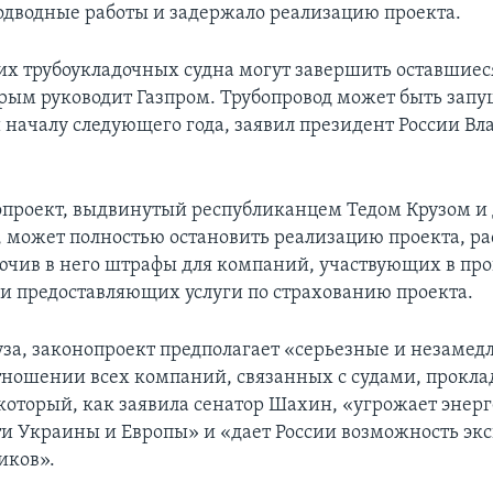
одводные работы и задержало реализацию проекта.
их трубоукладочных судна могут завершить оставшиес
орым руководит Газпром. Трубопровод может быть запу
и началу следующего года, заявил президент России В
проект, выдвинутый республиканцем Тедом Крузом и
может полностью остановить реализацию проекта, р
ючив в него штрафы для компаний, участвующих в пр
 и предоставляющих услуги по страхованию проекта.
уза, законопроект предполагает «серьезные и незаме
тношении всех компаний, связанных с судами, прок
 который, как заявила сенатор Шахин, «угрожает энер
и Украины и Европы» и «дает России возможность эк
иков».