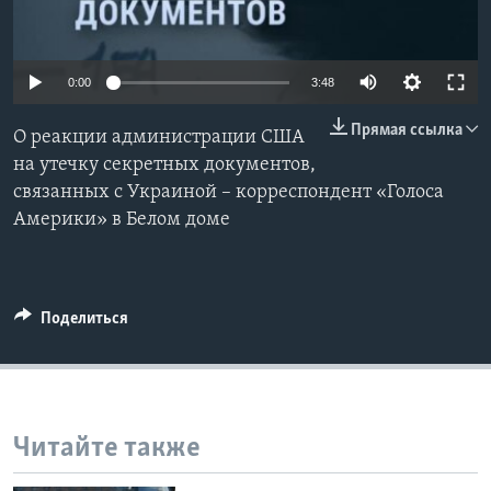
Learning English
0:00
3:48
СОЦИАЛЬНЫЕ СЕТИ
Прямая ссылка
О реакции администрации США
на утечку секретных документов,
связанных с Украиной – корреспондент «Голоса
Языки
Америки» в Белом доме
Поделиться
Читайте также