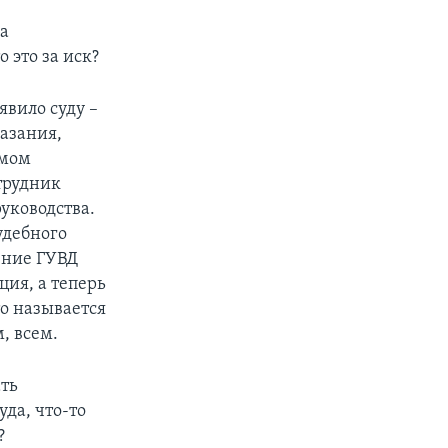
за
 это за иск?
явило суду –
азания,
ямом
трудник
уководства.
удебного
ение ГУВД
ция, а теперь
то называется
, всем.
ть
да, что-то
?