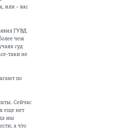
, или – вас
ъявил ГУВД
более чем
учаях суд
все-таки не
агают по
нкты. Сейчас
ах еще нет
гда мы
сти, а что