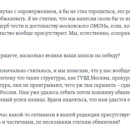
случае с опровержением, я бы не стал торопиться, это
бжаловать. Я не считаю, что мы нанесли сколь бы то н
рб чести и достоинству московского ОМОНа, если, ко
инство вообще присутствуют. Мы, естественно, оспорим
умаете, насколько велики ваши шансы на победу?
изначально считалось, и мы полагали, что у нас вообщ
 потому что такие структуры, как ГУВД Москвы, прокур
тура, они не проигрывают, чего уж там скрывать – суд
России. Нам уже удалось отбить почти половину обвине
ный успех налицо. Будем надеяться, что нам удастся е
час какой-то оптимизм в вашей редакции присутствует
ть и частичным, по нескольким статьям обвинения?