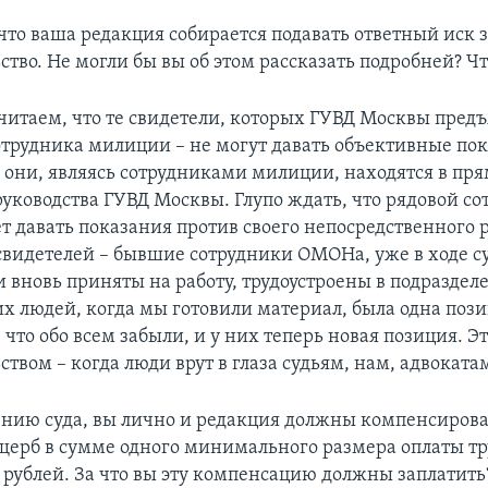
что ваша редакция собирается подавать ответный иск 
тво. Не могли бы вы об этом рассказать подробней? Что
читаем, что те свидетели, которых ГУВД Москвы предъ
отрудника милиции – не могут давать объективные пок
е они, являясь сотрудниками милиции, находятся в пр
уководства ГУВД Москвы. Глупо ждать, что рядовой со
т давать показания против своего непосредственного р
 свидетелей – бывшие сотрудники ОМОНа, уже в ходе с
и вновь приняты на работу, трудоустроены в подраздел
х людей, когда мы готовили материал, была одна пози
 что обо всем забыли, и у них теперь новая позиция. Э
твом – когда люди врут в глаза судьям, нам, адвокатам
нию суда, вы лично и редакция должны компенсирова
ерб в сумме одного минимального размера оплаты тру
ч рублей. За что вы эту компенсацию должны заплатить