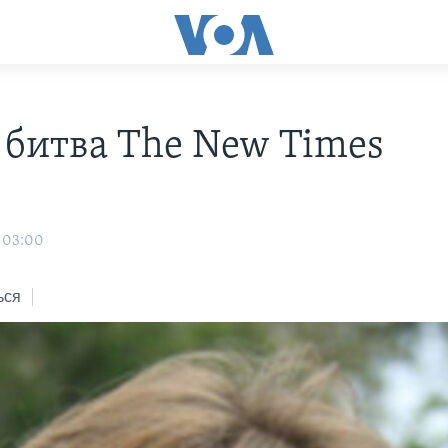
 битва The New Times
о
 03:00
ься