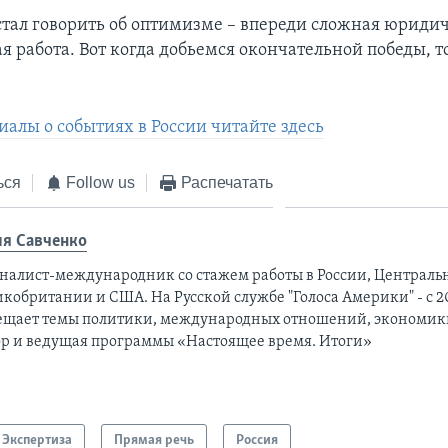
стал говорить об оптимизме – впереди сложная юриди
 работа. Вот когда добьемся окончательной победы, то
иалы о событиях в России читайте здесь
ься
Follow us
Распечатать
я Савченко
налист-международник cо стажем работы в России, Централь
кобритании и США. На Русской службе "Голоса Америки" - с 20
ещает темы политики, международных отношений, экономики
ор и ведущая программы «Настоящее время. Итоги»
Экспертиза
Прямая речь
Россия