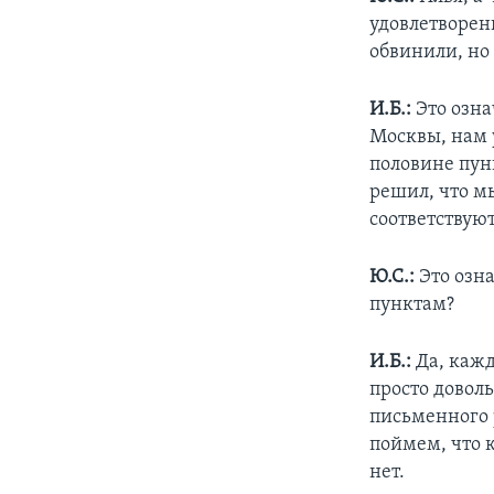
удовлетворены
обвинили, но
И.Б.:
Это озна
Москвы, нам 
половине пунк
решил, что мы
соответствую
Ю.С.:
Это озна
пунктам?
И.Б.:
Да, кажд
просто доволь
письменного р
поймем, что 
нет.