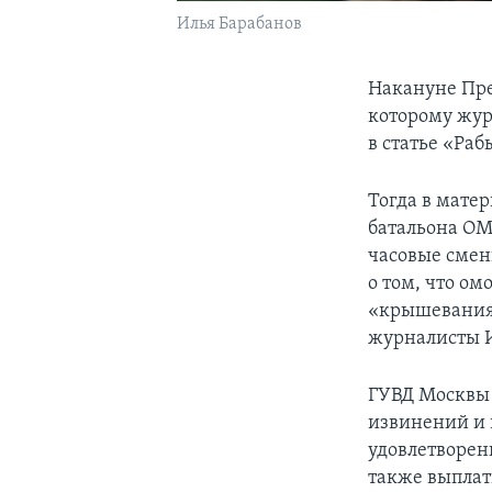
Илья Барабанов
Накануне Пре
которому жур
в статье «Ра
Тогда в мате
батальона ОМ
часовые смен
о том, что о
«крышевания»
журналисты И
ГУВД Москвы 
извинений и 
удовлетворен
также выплат