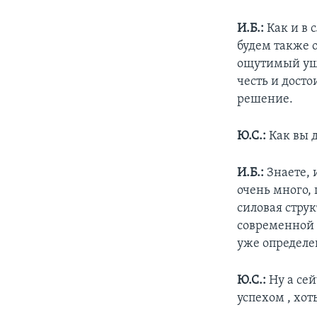
И.Б.:
Как и в 
будем также о
ощутимый уще
честь и досто
решение.
Ю.С.:
Как вы д
И.Б.:
Знаете, 
очень много,
силовая струк
современной 
уже определен
Ю.С.:
Ну а сей
успехом , хо