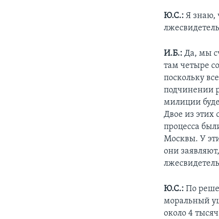
Ю.С.:
Я знаю, 
лжесвидетельс
И.Б.:
Да, мы с
там четыре с
поскольку вс
подчинении р
милиции буде
Двое из этих
процесса был
Москвы. У эти
они заявляют,
лжесвидетельс
Ю.С.:
По реше
моральный ущ
около 4 тыся