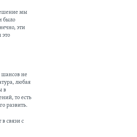
 решение мы
и было
нечно, эти
 это
е шансов не
атура, любая
ы в
ний, то есть
го развить.
 в связи с