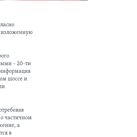
гласно
, изложенную
рого
мыми – 20-ти
а информация
ком шоссе и
ли
отребовав
 о частичном
жение, а
тся в