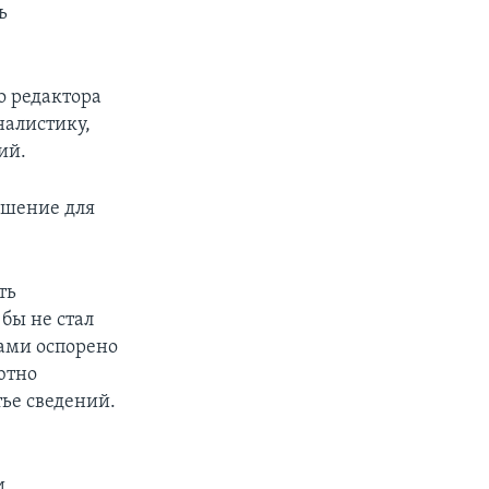
ь
о редактора
налистику,
ий.
ешение для
ть
бы не стал
нами оспорено
ютно
тье сведений.
и