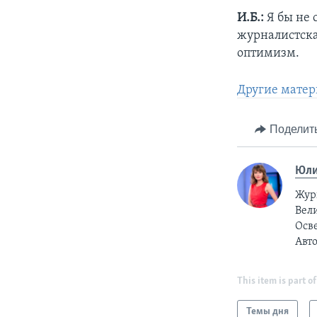
И.Б.:
Я бы не 
журналистская
оптимизм.
Другие матер
Поделит
Юли
Жур
Вели
Осв
Авт
This item is part of
Темы дня