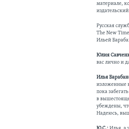
материале, к
издательский
Русская служ
The New Time
Ильей Бараба
Юлия Савченк
вас лично и д
Илья Барабан
изложенные в
пока забегать
в вышестояще
убеждены, чт
Надеюсь, выш
Ю.С.:
Илья, а 