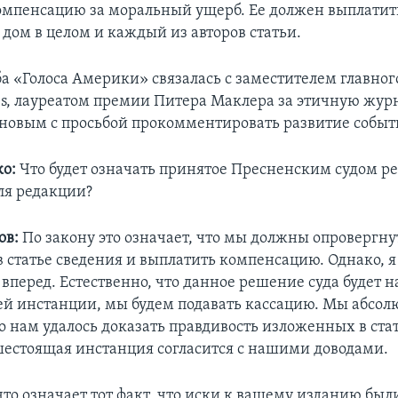
омпенсацию за моральный ущерб. Ее должен выплатит
 дом в целом и каждый из авторов статьи.
ба «Голоса Америки» связалась с заместителем главног
s, лауреатом премии Питера Маклера за этичную жур
новым с просьбой прокомментировать развитие событ
о:
Что будет означать принятое Пресненским судом р
ля редакции?
ов:
По закону это означает, что мы должны опровергну
 статье сведения и выплатить компенсацию. Однако, я 
 вперед. Естественно, что данное решение суда будет 
й инстанции, мы будем подавать кассацию. Мы абсол
о нам удалось доказать правдивость изложенных в ста
естоящая инстанция согласится с нашими доводами.
что означает тот факт, что иски к вашему изданию был