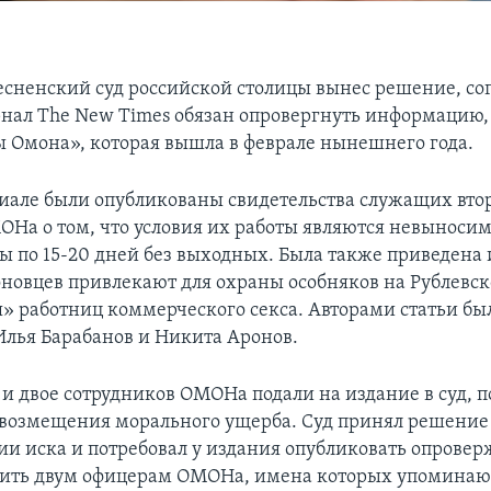
сненский суд российской столицы вынес решение, со
нал The New Times обязан опровергнуть информацию
бы Омона», которая вышла в феврале нынешнего года.
риале были опубликованы свидетельства служащих вто
ОНа о том, что условия их работы являются невыноси
ы по 15-20 дней без выходных. Была также приведен
моновцев привлекают для охраны особняков на Рублевс
 работниц коммерческого секса. Авторами статьи бы
лья Барабанов и Никита Аронов.
и двое сотрудников ОМОНа подали на издание в суд, п
возмещения морального ущерба. Суд принял решение
ии иска и потребовал у издания опубликовать опровер
ить двум офицерам ОМОНа, имена которых упоминаю