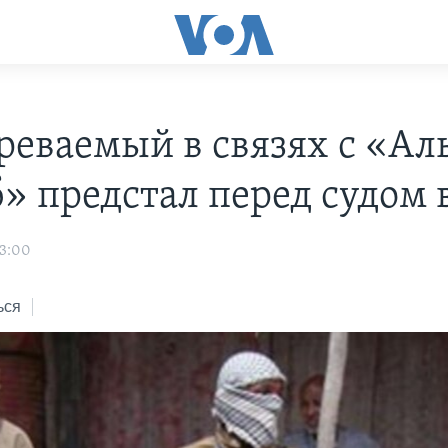
реваемый в связях с «Ал
» предстал перед судом
03:00
ься