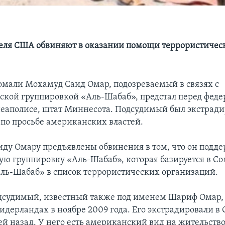
еля США обвиняют в оказании помощи террористичес
мали Мохамуд Саид Омар, подозреваемый в связях с
ской группировкой «Аль-Шабаб», предстал перед фед
еаполисе, штат Миннесота. Подсудимый был экстради
по просьбе американских властей.
ду Омару предъявлены обвинения в том, что он подд
ую группировку «Аль-Шабаб», которая базируется в С
ль-Шабаб» в список террористических организаций.
дсудимый, известный также под именем Шариф Омар,
Нидерландах в ноябре 2009 года. Его экстрадировали в
ей назад. У него есть американский вид на жительство