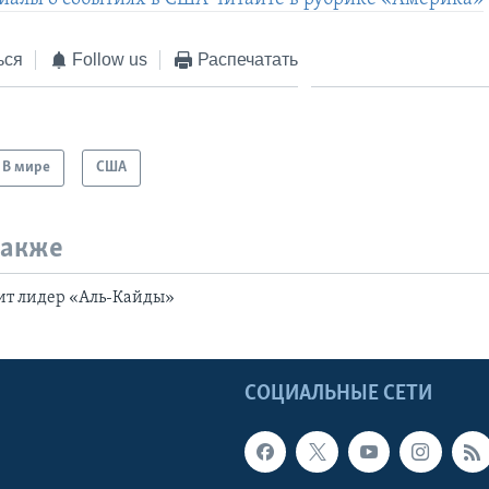
ься
Follow us
Распечатать
В мире
США
также
ит лидер «Аль-Кайды»
Ы
СОЦИАЛЬНЫЕ СЕТИ