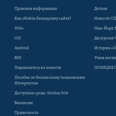
Правовая информация
Детали
Как обойти блокировку сайта?
Новости СШ
VOA+
Нью-Йорк 
iOS
Дискуссия 
Android
История «Г
RSS
Учим англ
Learning English
Подпишитесь на новости
ПОЗИЦИЯ 
Пособие по безопасному пользованию
СОЦИАЛЬНЫЕ СЕТИ
Интернетом
Доступная среда: Section 508
Вакансии
Приватность
Языки