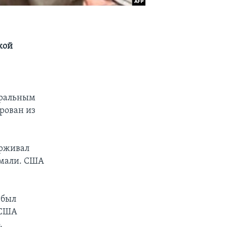
кой
еральным
рован из
ерживал
омали. США
 был
 США
.