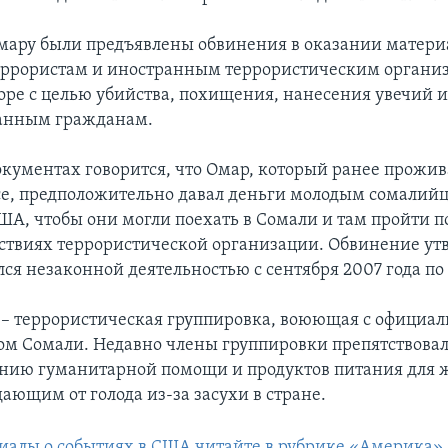
Омару были предъявлены обвинения в оказании матер
ррористам и иностранным террористическим организ
воре с целью убийства, похищения, нанесения увечий и
ранным гражданам.
окументах говорится, что Омар, который ранее прожив
, предположительно давал деньги молодым сомалий
А, чтобы они могли поехать в Сомали и там пройти п
йствиях террористической организации. Обвинение утв
я незаконной деятельностью с сентября 2007 года по 
– террористическая группировка, воюющая с официа
ом Сомали. Недавно члены группировки препятствова
нию гуманитарной помощи и продуктов питания для 
ающим от голода из-за засухи в стране.
иалы о событиях в США читайте в рубрике «Америка»