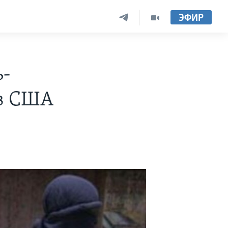
ЭФИР
ь-
 в США