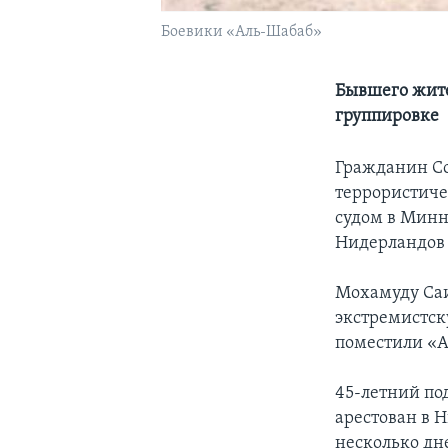
Боевики «Аль-Шабаб»
Бывшего жит
группировке
Гражданин Со
террористиче
судом в Минн
Нидерландов 
Мохамуду Саи
экстремистск
поместили «А
45-летний по
арестован в 
несколько дн