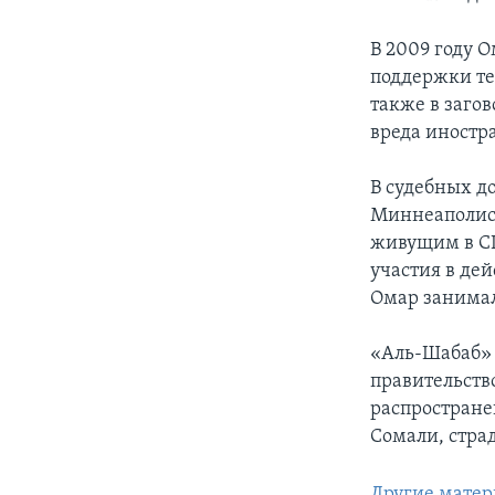
В 2009 году 
поддержки те
также в заго
вреда иност
В судебных д
Миннеаполисе
живущим в СШ
участия в де
Омар занималс
«Аль-Шабаб» 
правительств
распростране
Сомали, страд
Другие матер