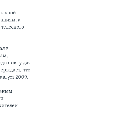
иальной
ациям, а
 телесного
ал в
цам,
одготовку для
ерждает, что
август 2009.
льным
ли
жителей