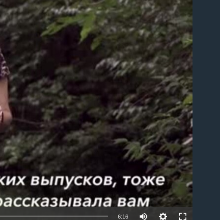
able
6:16