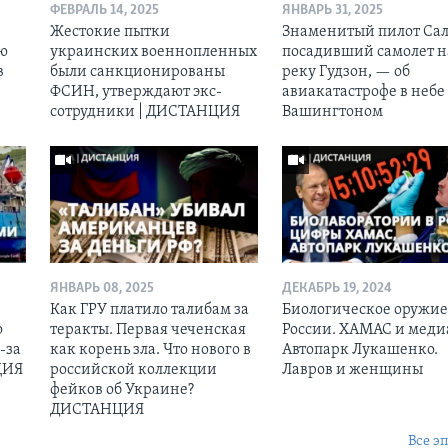
ФЕВРАЛЬ 14, 2025
ЯНВАРЬ 31, 2025
Жестокие пытки
Знаменитый пилот Сал
ию
украинских военнопленных
посадивший самолет н
в
были санкционированы
реку Гудзон, — об
ФСИН, утверждают экс-
авиакатастрофе в небе
сотрудники | ДИСТАНЦИЯ
Вашингтоном
ЯНВАРЬ 08, 2025
ДЕКАБРЬ 19, 2024
Как ГРУ платило талибам за
Биологическое оружие
ю
теракты. Первая чеченская
России. ХАМАС и меди
-за
как корень зла. Что нового в
Автопарк Лукашенко.
ЦИЯ
российской коллекции
Лавров и женщины
фейков об Украине?
ДИСТАНЦИЯ
Все э