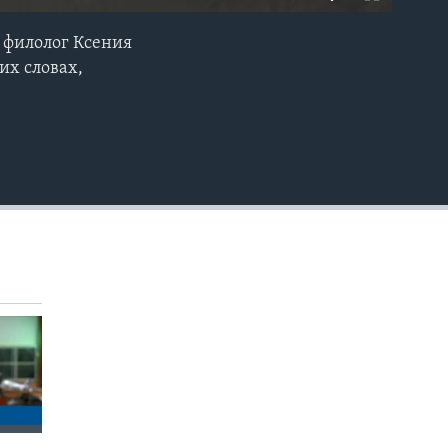
, филолог Ксения
EMBED
их словах,