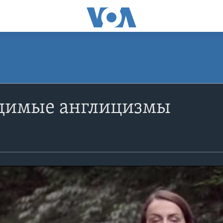
димые англицизмы