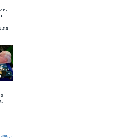
ли,
а
 над
 в
а.
пизоды