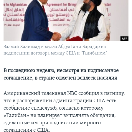
Learning English
СОЦИАЛЬНЫЕ СЕТИ
Залмай Халилзад и мулла Абдул Гани Барадар на
подписании договора между США и "Талибаном"
Языки
В последнюю неделю, несмотря на подписанное
соглашение, в стране отмечен всплеск насилия
Американский телеканал NBC сообщил в пятницу,
что в распоряжении администрации США есть
сообщение спецслужб, согласно которому
«Талибан» не планирует выполнять обещания,
сделанные им при подписании мирного
соглашения с США.