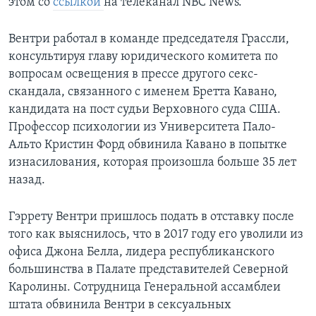
этом со
ссылкой
на телеканал NBC News.
Вентри работал в команде председателя Грассли,
консультируя главу юридического комитета по
вопросам освещения в прессе другого секс-
скандала, связанного с именем Бретта Кавано,
кандидата на пост судьи Верховного суда США.
Профессор психологии из Университета Пало-
Альто Кристин Форд обвинила Кавано в попытке
изнасилования, которая произошла больше 35 лет
назад.
Гэррету Вентри пришлось подать в отставку после
того как выяснилось, что в 2017 году его уволили из
офиса Джона Белла, лидера республиканского
большинства в Палате представителей Северной
Каролины. Сотрудница Генеральной ассамблеи
штата обвинила Вентри в сексуальных