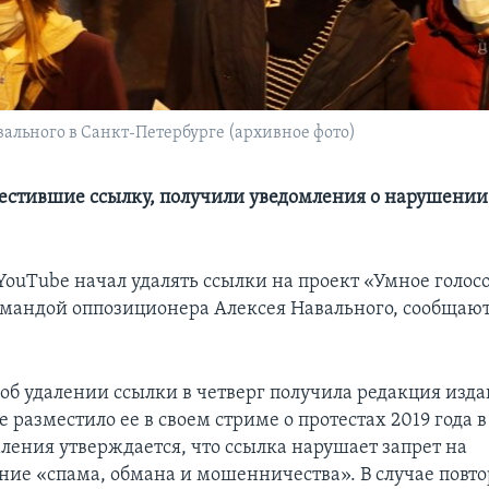
ального в Санкт-Петербурге (архивное фото)
естившие ссылку, получили уведомления о нарушении
YouTube начал удалять ссылки на проект «Умное голос
мандой оппозиционера Алексея Навального, сообщают
об удалении ссылки в четверг получила редакция изда
ое разместило ее в своем стриме о протестах 2019 года в
мления утверждается, что ссылка нарушает запрет на
ние «спама, обмана и мошенничества». В случае повт