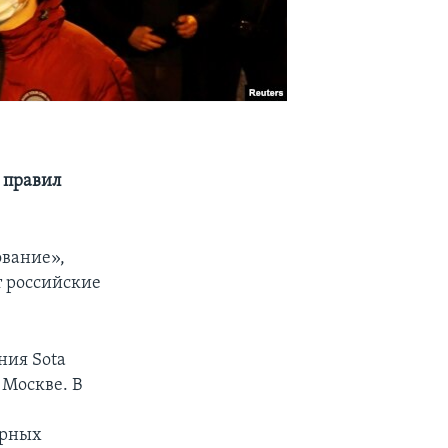
 правил
ование»,
 российские
ния Sota
 Москве. В
орных