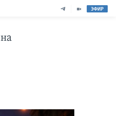
ЭФИР
 на