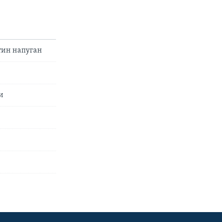
тин напуган
и