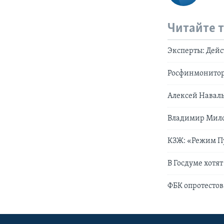
Читайте 
Эксперты: Дейс
Росфинмонитори
Алексей Наваль
Владимир Мило
КЗЖ: «Режим П
В Госдуме хотя
ФБК опротесто