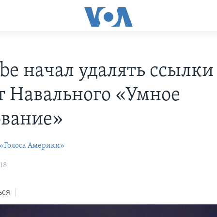
be начал удалять ссылки
т Навального «Умное
ование»
 «Голоса Америки»
:18
ься