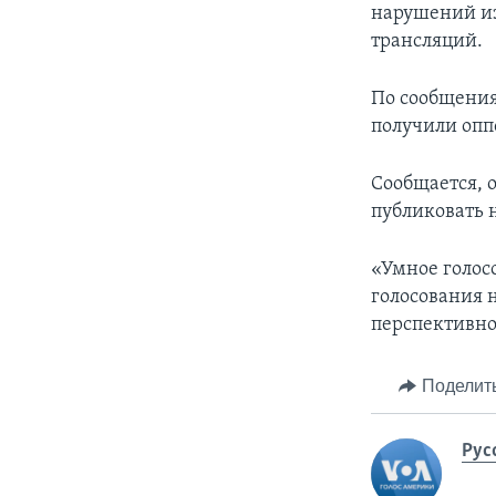
нарушений из
трансляций.
По сообщения
получили опп
Сообщается, 
публиковать 
«Умное голос
голосования н
перспективно
Поделит
Рус