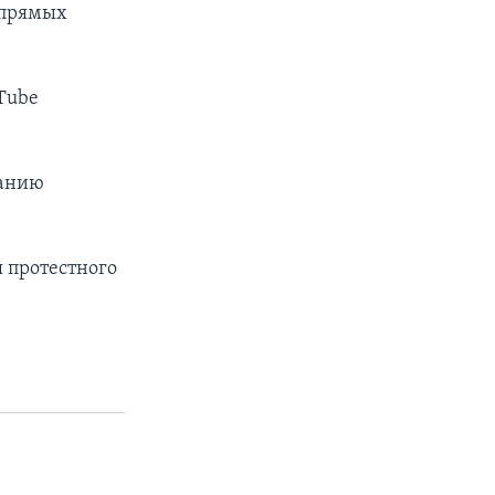
 прямых
Tube
данию
 протестного