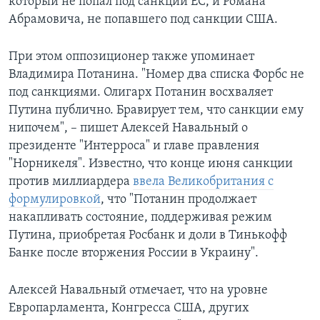
который не попал под санкции ЕС, и Романа
Абрамовича, не попавшего под санкции США.
При этом оппозиционер также упоминает
Владимира Потанина. "Номер два списка Форбс не
под санкциями. Олигарх Потанин восхваляет
Путина публично. Бравирует тем, что санкции ему
нипочем", – пишет Алексей Навальный о
президенте "Интерроса" и главе правления
"Норникеля". Известно, что конце июня санкции
против миллиардера
ввела Великобритания с
формулировкой
, что "Потанин продолжает
накапливать состояние, поддерживая режим
Путина, приобретая Росбанк и доли в Тинькофф
Банке после вторжения России в Украину".
Алексей Навальный отмечает, что на уровне
Европарламента, Конгресса США, других