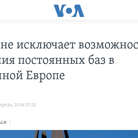
не исключает возможнос
ния постоянных баз в
чной Европе
рель, 2014 07:25
ься