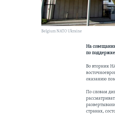
Belgium NATO Ukraine
На совещании
по поддержке
Во вторник Н
восточноевро
оказанию по
По словам ди
рассматриват
развертывани
странах, сост