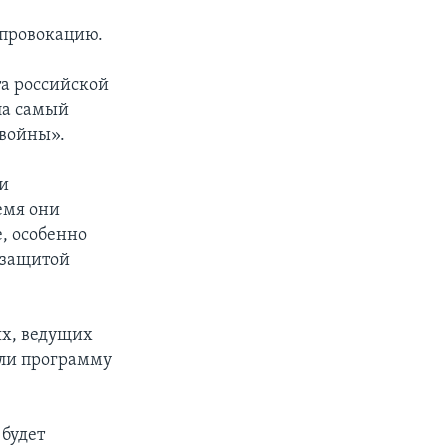
 провокацию.
та российской
ла самый
 войны».
ои
емя они
, особенно
 защитой
ях, ведущих
или программу
 будет