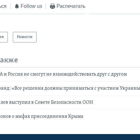
ься
Follow us
Распечатать
ия
Новости
также
 и Россия не смогут не взаимодействовать друг с другом
анд: «Все решения должны приниматься с участием Украин
ев выступил в Совете Безопасности ООН
онов о мифах присоединения Крыма