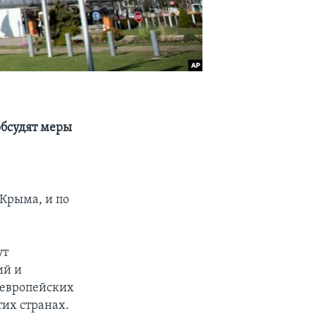
обсудят меры
Крыма, и по
ут
ий и
оевропейских
тих странах.