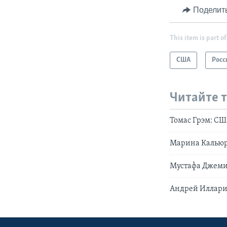
Поделит
This item is part of
США
Росс
Читайте 
Томас Грэм: США
Марина Кальюр
Мустафа Джемил
Андрей Иллари