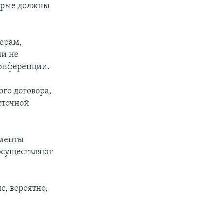
торые должны
мерам,
ни не
конференции.
ого договора,
сточной
ементы
осуществляют
, вероятно,