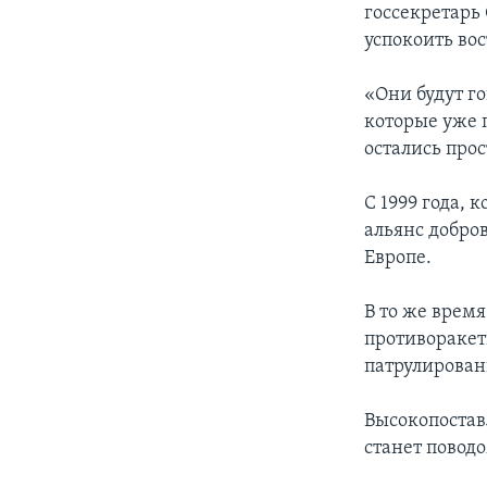
госсекретарь
успокоить во
«Они будут го
которые уже 
остались про
С 1999 года,
альянс добро
Европе.
В то же врем
противоракет
патрулирован
Высокопостав
станет поводо