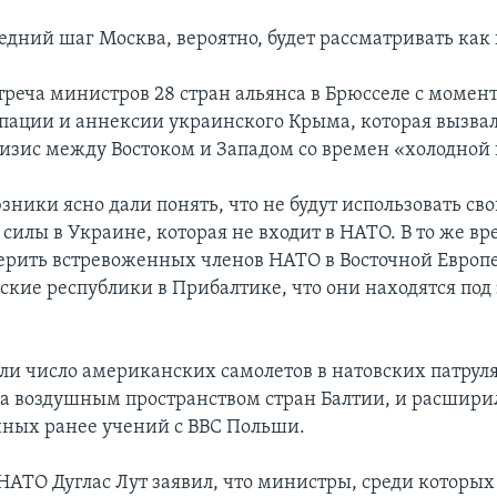
едний шаг Москва, вероятно, будет рассматривать как
стреча министров 28 стран альянса в Брюсселе с момен
пации и аннексии украинского Крыма, которая вызва
изис между Востоком и Западом со времен «холодной
ники ясно дали понять, что не будут использовать св
силы в Украине, которая не входит в НАТО. В то же вр
ерить встревоженных членов НАТО в Восточной Европе
ские республики в Прибалтике, что они находятся под
и число американских самолетов в натовских патрул
а воздушным пространством стран Балтии, и расшир
ных ранее учений с ВВС Польши.
НАТО Дуглас Лут заявил, что министры, среди которых