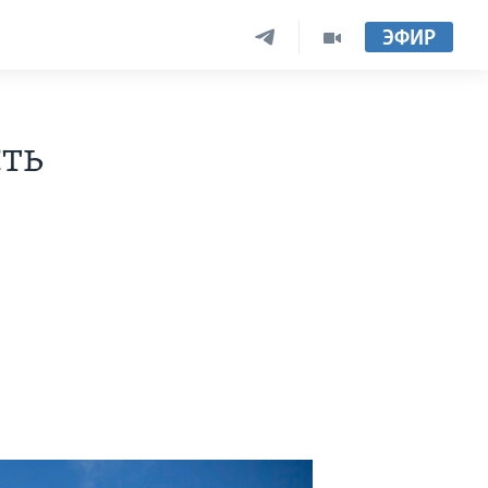
ЭФИР
ть