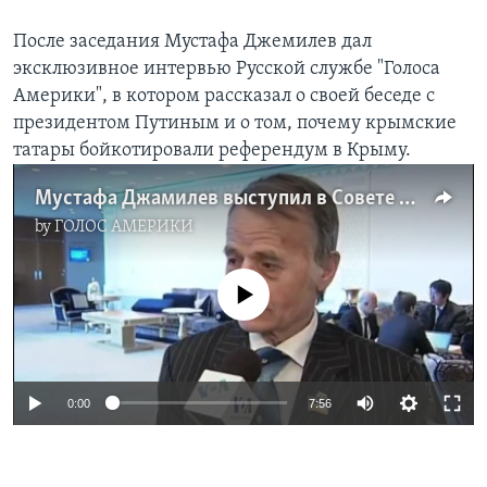
После заседания Мустафа Джемилев дал
эксклюзивное интервью Русской службе "Голоса
Америки", в котором рассказал о своей беседе с
президентом Путиным и о том, почему крымские
татары бойкотировали референдум в Крыму.
Мустафа Джамилев выступил в Совете Безопасности ООН
by
ГОЛОС АМЕРИКИ
No media source currently available
0:00
7:56