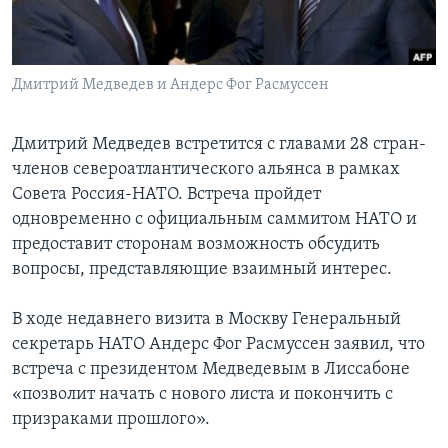
Learning English
Дмитрий Медведев и Андерс Фог Расмуссен
СОЦИАЛЬНЫЕ СЕТИ
Дмитрий Медведев встретится с главами 28 стран-
членов североатлантического альянса в рамках
Языки
Совета Россия-НАТО. Встреча пройдет
одновременно с официальным саммитом НАТО и
предоставит сторонам возможность обсудить
вопросы, представляющие взаимный интерес.
В ходе недавнего визита в Москву Генеральный
секретарь НАТО Андерс Фог Расмуссен заявил, что
встреча с президентом Медведевым в Лиссабоне
«позволит начать с нового листа и покончить с
призраками прошлого».