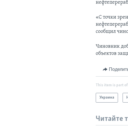
нефтеперераб
«С точки зрен
нефтеперераб
сообщил чино
Чиновник доб
объектов защ
Поделит
This item is part of
Украина
Читайте 