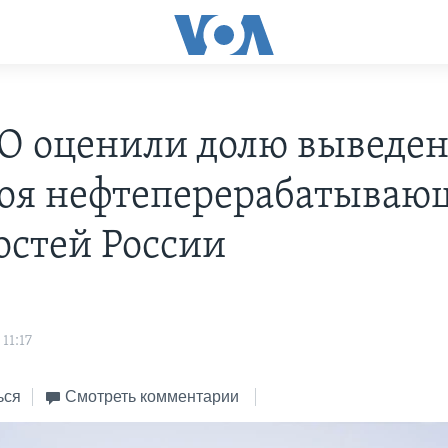
О оценили долю выведе
роя нефтеперерабатываю
стей России
11:17
ься
Смотреть комментарии