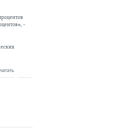
 процентов
центов», –
ческих
чатать