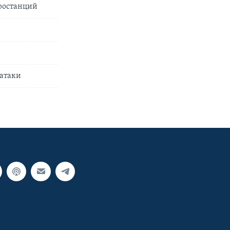
тростанций
 атаки