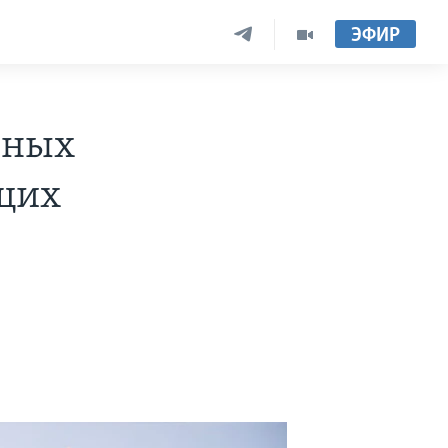
ЭФИР
нных
щих