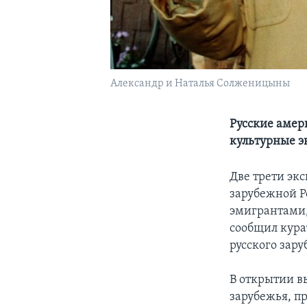
Александр и Наталья Солженицыны
Русские амер
культурные э
Две трети экс
зарубежной Р
эмигрантами,
сообщил кура
русского зар
В открытии в
зарубежья, п