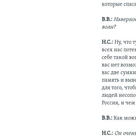
которые спаса
В.В.:
Наверное
волн?
Н.С.:
Ну, что т
всех нас поте
себе такой во
вас нет возмо
вас две сумки
память и выве
для того, что
людей несопо
Россия, и чем
В.В.:
Как можн
Н.С.:
Он очен