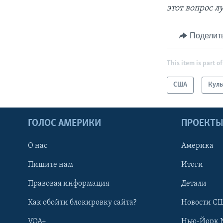
этот вопрос л
Поделит
This item is part of
США
Куль
ГОЛОС АМЕРИКИ
ПРОЕКТ
О нас
Америка
Пишите нам
Итоги
Правовая информация
Детали
Как обойти блокировку сайта?
Новости СШ
VOA+
Нью-Йорк 