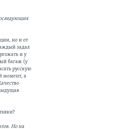
 последующих
ции, но и от
 каждый задал
уезжать и у
ный багаж (у
пасать русскую
й момент, а
Качество
едыдущая
тавки?
тов. Но на