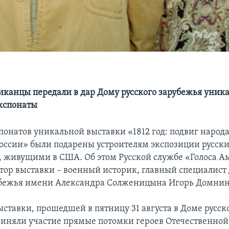
иканцы передали в дар Дому русского зарубежья уник
кспонаты
понатов уникальной выставки «1812 год: подвиг народ
оссии» были подарены устроителям экспозиции русск
 живущими в США. Об этом Русской службе «Голоса 
тор выставки – военный историк, главный специалист
убежья имени Александра Солженицына Игорь Домнин
ыставки, прошедшей в пятницу 31 августа в Доме русск
риняли участие прямые потомки героев Отечественной