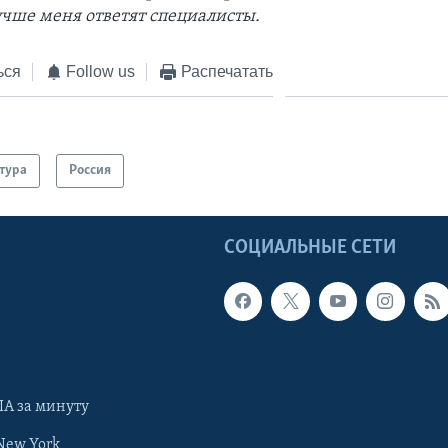
учше меня ответят специалисты.
ься
Follow us
Распечатать
тура
Россия
Ы
СОЦИАЛЬНЫЕ СЕТИ
А за минуту
New York