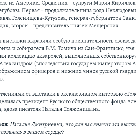
числе из Америки. Среди них – супруги Мария Кирилло
егубовы. Первая – продолжательница рода Неклюдовы
авла Голенищева-Кутузова, генерал-губернатора Санк
одах, второй – представитель князей Мещерских.
 выставки выразили особую признательность своим д
рика и собирателя В.М. Томича из Сан-Франциско, чья
сии коллекцию акварелей, выполненных собственнору
Александром (впоследствии государем императором 
зображением офицеров и нижних чинов русской гварди
в.
тлениями от выставки в эксклюзивном интервью «Гол
елилась президент Русского общественного фонда Ал
 вдова писателя Наталья Солженицына.
ьев:
Наталья Дмитриевна, что для вас значит эта выста
тозвалась в вашем сердце?