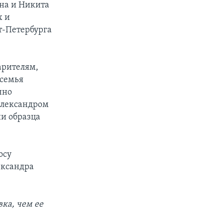
вна и Никита
х и
т-Петербурга
арителям,
 семья
чно
Александром
и образца
осу
ександра
вка, чем ее