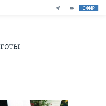
ЭФИР
яготы