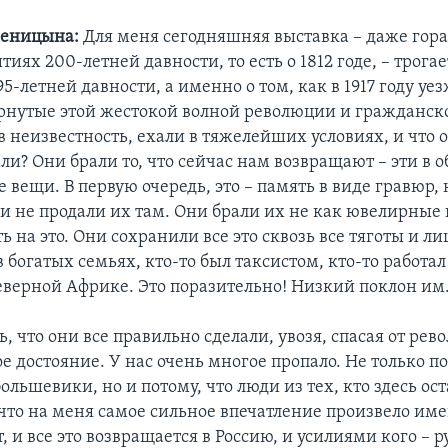
женицына:
Для меня сегодняшняя выставка – даже гор
тиях 200-летней давности, то есть о 1812 годе, – трогае
5-летней давности, а именно о том, как в 1917 году у
нутые этой жестокой волной революции и гражданск
 неизвестность, ехали в тяжелейших условиях, и что о
али? Они брали то, что сейчас нам возвращают – эти в 
вещи. В первую очередь, это – память в виде гравюр, 
и не продали их там. Они брали их не как ювелирные 
ь на это. Они сохранили все это сквозь все тяготы и л
в богатых семьях, кто-то был таксистом, кто-то работа
еверной Африке. Это поразительно! Низкий поклон им
ь, что они все правильно сделали, увозя, спасая от р
е достояние. У нас очень многое пропало. Не только по
льшевики, но и потому, что люди из тех, кто здесь ост
что на меня самое сильное впечатление произвело име
, и все это возвращается в Россию, и усилиями кого – 