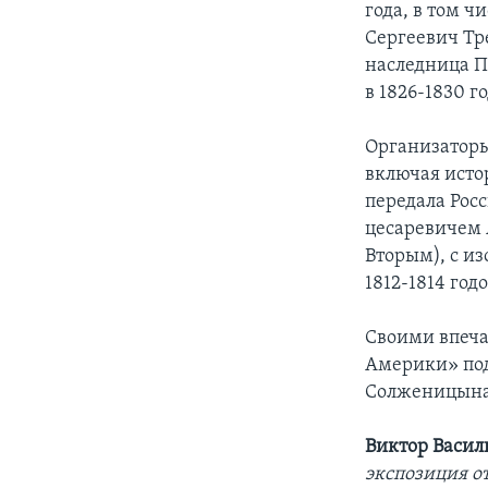
года, в том 
Сергеевич Тр
наследница П
в 1826-1830 г
Организаторы
включая исто
передала Рос
цесаревичем 
Вторым), с и
1812-1814 годо
Своими впеча
Америки» под
Солженицына,
Виктор Васил
экспозиция о