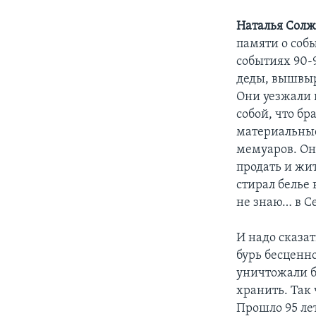
Наталья Сол
памяти о собы
событиях 90-9
деды, вышвыр
Они уезжали в
собой, что бр
материальные 
мемуаров. Он
продать и жит
стирал белье 
не знаю… в С
И надо сказат
бурь бесценно
уничтожали бо
хранить. Так 
Прошло 95 лет