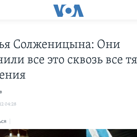
ья Солженицына: Они
или все это сквозь все т
ения
в
12 04:28
ься