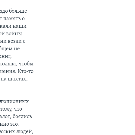
аздо больше
т память о
езжали наши
ой войны.
ни везли с
общем не
книг,
кольца, чтобы
ишения. Кто-то
л на шахтах,
.
еволюционных
тому, что
ался, боялись
нно это.
русских людей,