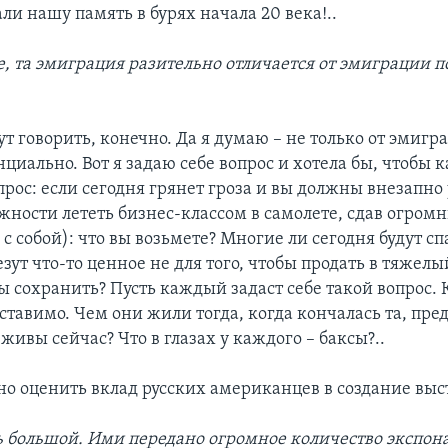
ли нашу память в бурях начала 20 века!..
, та эмиграция разительно отличается от эмиграции
ут говорить, конечно. Да я думаю – не только от эмигра
нциально. Вот я задаю себе вопрос и хотела бы, чтобы
прос: если сегодня грянет гроза и вы должны внезапно 
жности лететь бизнес-классом в самолете, сдав огром
 с собой): что вы возьмете? Многие ли сегодня будут с
зут что-то ценное не для того, чтобы продать в тяжелы
бы сохранить? Пусть каждый задаст себе такой вопрос. 
ставимо. Чем они жили тогда, когда кончалась та, пр
 живы сейчас? Что в глазах у каждого – баксы?..
о оценить вклад русских американцев в создание выс
ь большой. Ими передано огромное количество экспона