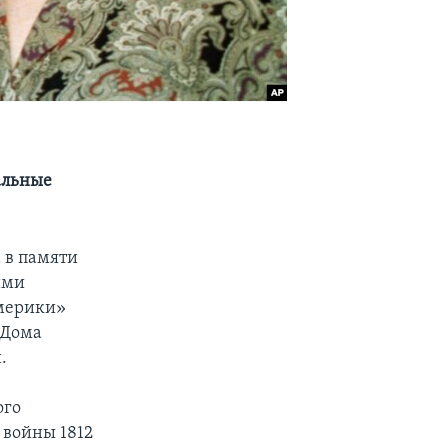
альные
а в памяти
ими
Америки»
 Дома
.
ого
 войны 1812