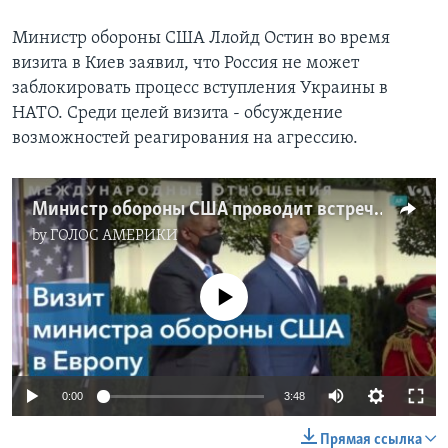
Министр обороны США Ллойд Остин во время
визита в Киев заявил, что Россия не может
заблокировать процесс вступления Украины в
НАТО. Среди целей визита - обсуждение
возможностей реагирования на агрессию.
Министр обороны США проводит встречи в Тбилиси и Киеве
by
ГОЛОС АМЕРИКИ
No media source currently available
0:00
3:48
Прямая ссылка