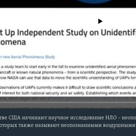
No media source currently avail
стве США начинают научное исследование НЛО – нео
которых также называют неопознанными воздушными