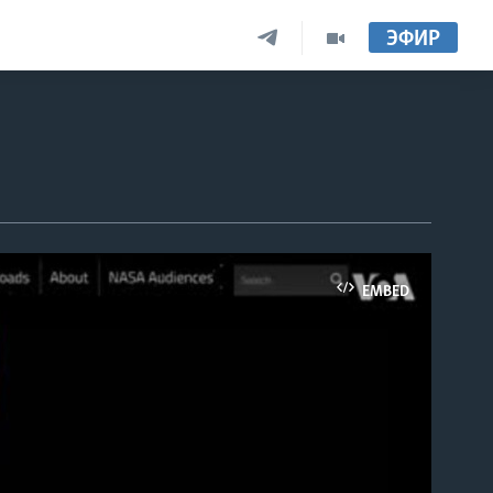
ЭФИР
EMBED