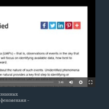
able
3:46
познанных
EMBED
 феноменами –