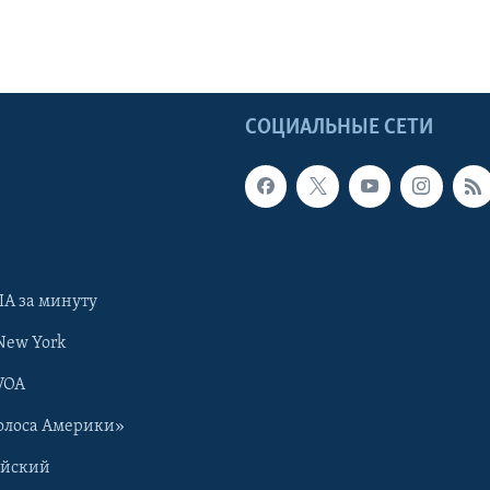
Ы
СОЦИАЛЬНЫЕ СЕТИ
А за минуту
New York
VOA
олоса Америки»
ийский