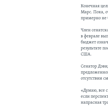
Конечная цель
Марс. Пока, 
примерно не б
Член сенатск
в феврале вы
бюджет означ
результате п
США.
Сенатор Дэви
предложенног
отсутствии с
«Думаю, все 
если перспект
напрасная тр