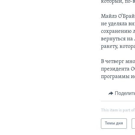
который, по-в
Майлз О’Брай
не уделяла в
сохранению ли
вернуться на 
ракету, котор
В четверг мно
президента О
программы ис
Поделит
This item is part of
Темы дня