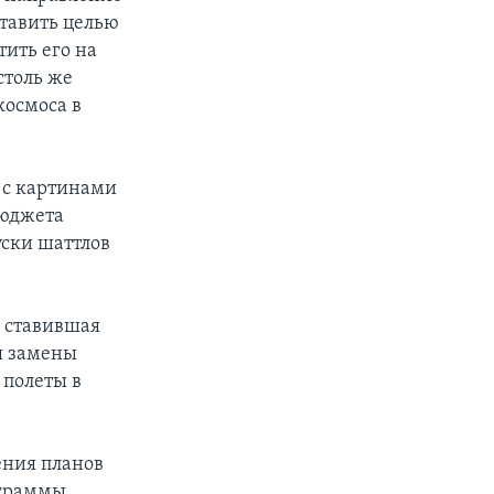
ставить целью
тить его на
столь же
космоса в
 с картинами
бюджета
уски шаттлов
 ставившая
я замены
 полеты в
ения планов
ограммы