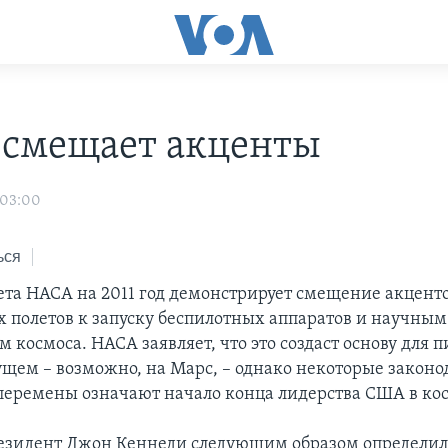
смещает акценты
 03:00
ься
та НАСА на 2011 год демонстрирует смещение акценто
 полетов к запуску беспилотных аппаратов и научным
 космоса. НАСА заявляет, что это создаст основу для
дущем – возможно, на Марс, – однако некоторые законо
 перемены означают начало конца лидерства США в ко
президент Джон Кеннеди следующим образом определи