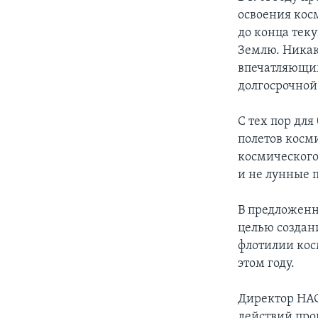
освоения кос
до конца теку
Землю. Никак
впечатляющим
долгосрочной
С тех пор дл
полетов косм
космического 
и не лунные 
В предложенн
целью создан
флотилии кос
этом году.
Директор НАС
действий про