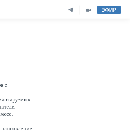
ЭФИР
в с
 пилотируемых
датели
смосе.
л направление