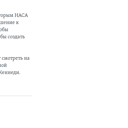
оторым НАСА
ошение к
тобы
обы создать
т смотреть на
ной
Кеннеди.