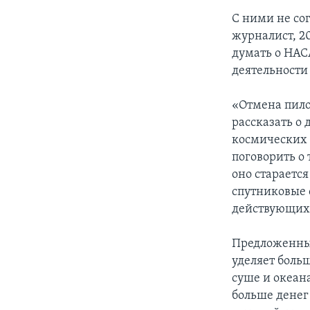
С ними не со
журналист, 2
думать о НАС
деятельности
«Отмена пил
рассказать о
космических 
поговорить о 
оно стараетс
спутниковые 
действующих 
Предложенный
уделяет бол
суше и океан
больше денег