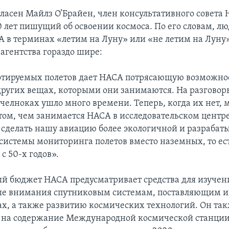
гласен Майлз О’Брайен, член консультативного совета
0 лет пишущий об освоении космоса. По его словам, л
А в терминах «летим на Луну» или «не летим на Луну»
 агентства гораздо шире:
отируемых полетов дает НАСА потрясающую возможно
 других вещах, которыми они занимаются. На разговор
челноках ушло много времени. Теперь, когда их нет,
том, чем занимается НАСА в исследовательском центре
я сделать нашу авиацию более экологичной и разрабат
системы мониторинга полетов вместо наземных, то ес
с 50-х годов».
 бюджет НАСА предусматривает средства для изучен
ьше внимания спутниковым системам, поставляющим 
ах, а также развитию космических технологий. Он та
 на содержание Международной космической станции 