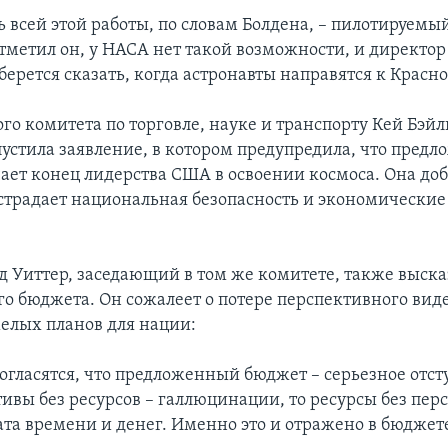
 всей этой работы, по словам Болдена, – пилотируемый
отметил он, у НАСА нет такой возможности, и директо
ерется сказать, когда астронавты направятся к Красно
ого комитета по торговле, науке и транспорту Кей Бэй
пустила заявление, в котором предупредила, что пред
ает конец лидерства США в освоении космоса. Она доба
острадает национальная безопасность и экономически
д Уиттер, заседающий в том же комитете, также выска
о бюджета. Он сожалеет о потере перспективного вид
мелых планов для нации:
согласятся, что предложенный бюджет – серьезное отст
ивы без ресурсов – галлюцинации, то ресурсы без пер
ата времени и денег. Именно это и отражено в бюджет