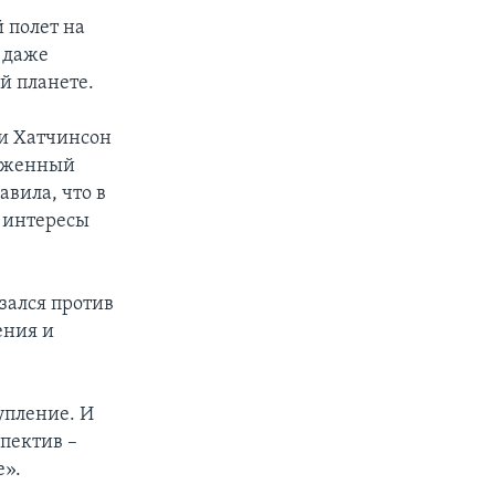
 полет на
р даже
й планете.
ли Хатчинсон
ложенный
вила, что в
е интересы
зался против
ения и
упление. И
спектив –
е».