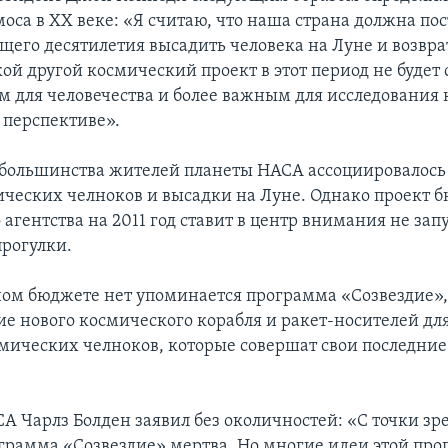
моса в ХХ веке: «Я считаю, что наша страна должна по
щего десятилетия высадить человека на Луне и возвра
ой другой космический проект в этот период не будет 
 для человечества и более важным для исследования 
 перспективе».
я большинства жителей планеты НАСА ассоциировалось
ических челноков и высадки на Луне. Однако проект 
агентства на 2011 год ставит в центр внимания не зап
прогулки.
ом бюджете нет упоминается программа «Созвездие»,
ие нового космического корабля и ракет-носителей дл
мических челноков, которые совершат свои последние
А Чарлз Болден заявил без околичностей: «С точки зр
грамма «Созвездие» мертва. Но многие идеи этой пр