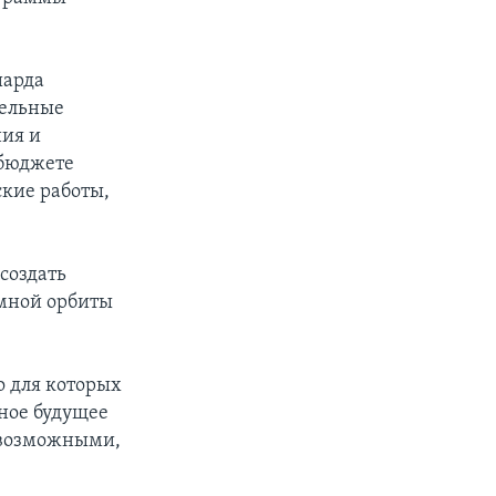
иарда
тельные
ния и
 бюджете
кие работы,
создать
емной орбиты
о для которых
ьное будущее
о возможными,