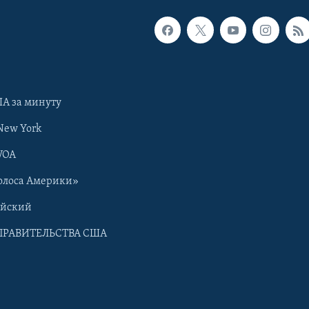
А за минуту
New York
VOA
олоса Америки»
ийский
ПРАВИТЕЛЬСТВА США