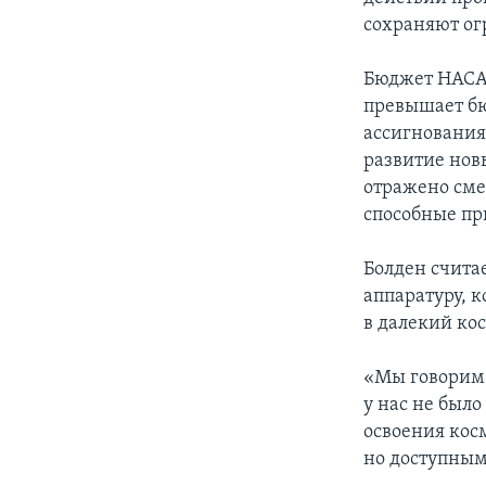
сохраняют ог
Бюджет НАСА н
превышает бю
ассигнования
развитие нов
отражено сме
способные пр
Болден счита
аппаратуру, 
в далекий ко
«Мы говорим 
у нас не был
освоения кос
но доступны