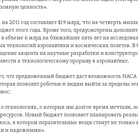
ромную ценность».
а 2011 год составляет $19 млрд, что на четверть милл
джет этого года. Кроме того, предусмотрены дополни
 в объеме 6 млрд на ближайшие пять лет на исследова
ых технологий аэронавтики и космических полетов. В
щение акцента на научные разработки и конструкторс
ивести к технологическому прорыву в аэронавтике.
ет, что предложенный бюджет даст возможность НАСА 
которая позволит роботам и людям выйти за пределы з
смос:
о технологиях, о которых мы долгое время мечтали, н
о ресурсов. Новый бюджет позволяет планировать реал
моса, в котором поразительные вещи станут не тольк
ми и надежными».