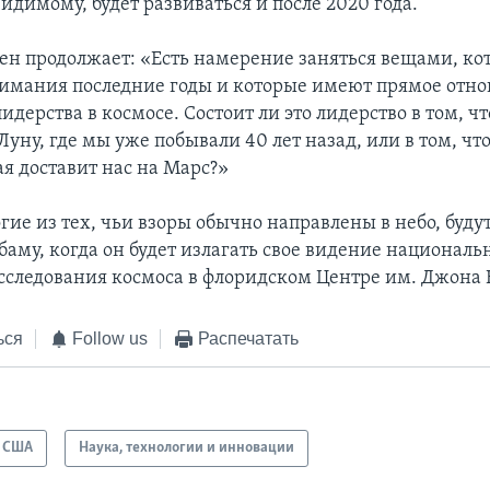
идимому, будет развиваться и после 2020 года.
ен продолжает: «Есть намерение заняться вещами, к
нимания последние годы и которые имеют прямое отн
дерства в космосе. Состоит ли это лидерство в том, ч
Луну, где мы уже побывали 40 лет назад, или в том, чт
ая доставит нас на Марс?»
гие из тех, чьи взоры обычно направлены в небо, буду
баму, когда он будет излагать свое видение националь
следования космоса в флоридском Центре им. Джона 
ься
Follow us
Распечатать
США
Наука, технологии и инновации