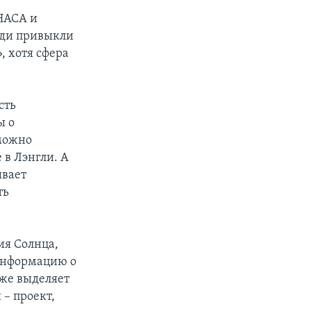
 НАСА и
юди привыкли
, хотя сфера
сть
ы о
 можно
 в Лэнгли. А
ывает
ть
ия Солнца,
информацию о
кже выделяет
– проект,