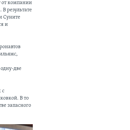
r от компании
 В результате
и Суните
ся и
тронавтов
ильямс,
 одну-две
 с
ковкой. В то
тве запасного