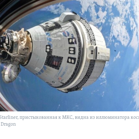
 Starliner, пристыкованная к МКС, видна из иллюминатора ко
 Dragon