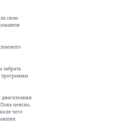
ила свою
ронавтов
скаемого
ы забрать
р программы
с двигателями
 Пока неясно,
после чего
азавших