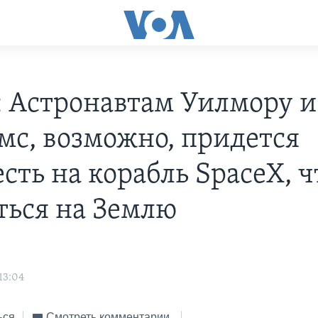
 Астронавтам Уилмору и
мс, возможно, придется
есть на корабль SpaceX, 
ться на Землю
s
13:04
ься
Смотреть комментарии