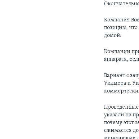
Окончательно
Компания Boe
позицию, что
домой.
Компании при
аппарата, есл
Вариант с зап
Уилмора и Уи
коммерческих
Проведенные 
указали на п
почему этот э
сжимается до
маневровых д