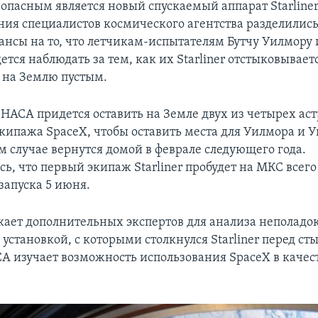
зопасным является новый спускаемый аппарат Starline
ния специалистов космического агентства разделились.
ансы на то, что летчикам-испытателям Бутчу Уилмору 
тся наблюдать за тем, как их Starliner отстыковывает
 на Землю пустым.
 НАСА придется оставить на Земле двух из четырех ас
кипажа SpaceX, чтобы оставить места для Уилмора и У
м случае вернутся домой в феврале следующего года.
ь, что первый экипаж Starliner пробудет на МКС всего
запуска 5 июня.
ает дополнительных экспертов для анализа неполадок
установкой, с которыми столкнулся Starliner перед сты
А изучает возможность использования SpaceX в качес