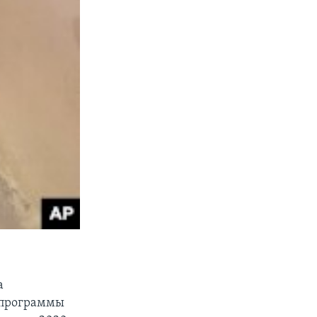
а
 программы