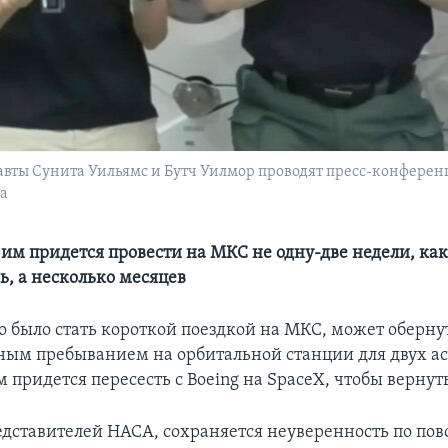
навты Сунита Уильямс и Бутч Уилмор проводят пресс-конфере
а
 им придется провести на МКС не одну-две недели, ка
ь, а несколько месяцев
но было стать короткой поездкой на МКС, может оберну
ым пребыванием на орбитальной станции для двух ас
 придется пересесть с Boeing на SpaceX, чтобы вернут
едставителей НАСА, сохраняется неуверенность по пово