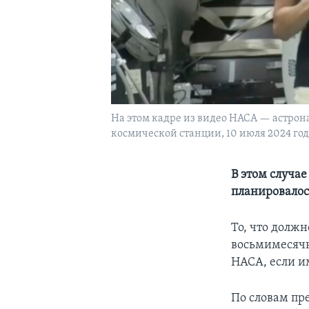
На этом кадре из видео НАСА — астро
космической станции, 10 июля 2024 год
В этом случае
планировалос
То, что долж
восьмимесячн
НАСА, если им
По словам пр