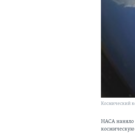
Космический ко
НАСА наняло 
космическую 