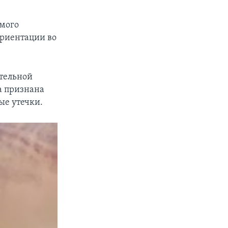
емого
ориентации во
ательной
ла признана
ые утечки.