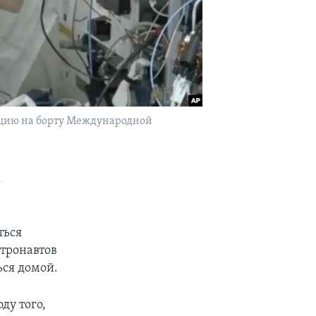
нцию на борту Международной
к
ться
тронавтов
ься домой.
ду того,