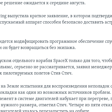
е решение ожидается к середине августа.
ing выпустила краткое заявление, в котором подтверд
 спускаемый аппарат способен безопасно доставить аст
дется модифицировать программное обеспечение спу
и он будет возвращаться без экипажа.
уском отдельного корабля SpaceX только для того, чтоб
льямс, серьезно не рассматривается, заявил менедже
 пилотируемых полетов Стив Стич.
на Земле испытания для воспроизведения неполадок 
рокладки как один из возможных источников проблем.
лемент в системе двигателей набухает при перегреве, 
 нужного размера, отметил Стич. Четыре из пяти отк
вигателей удалось перезапустить на орбите.