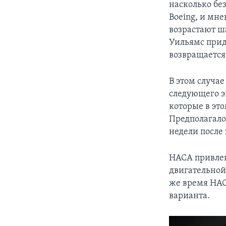
насколько бе
Boeing, и мне
возрастают ш
Уильямс приде
возвращается
В этом случае
следующего э
которые в это
Предполагалос
недели после 
НАСА привлек
двигательной 
же время НАС
варианта.