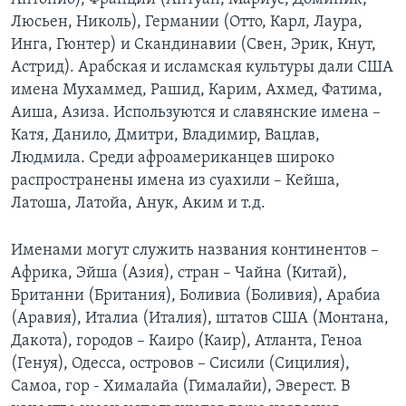
Люсьен, Николь), Германии (Отто, Карл, Лаура,
Инга, Гюнтер) и Скандинавии (Свен, Эрик, Кнут,
Астрид). Арабская и исламская культуры дали США
имена Мухаммед, Рашид, Карим, Ахмед, Фатима,
Аиша, Азиза. Используются и славянские имена –
Катя, Данило, Дмитри, Владимир, Вацлав,
Людмила. Среди афроамериканцев широко
распространены имена из суахили – Кейша,
Латоша, Латойа, Анук, Аким и т.д.
Именами могут служить названия континентов –
Африка, Эйша (Азия), стран – Чайна (Китай),
Британни (Британия), Боливиа (Боливия), Арабиа
(Аравия), Италиа (Италия), штатов США (Монтана,
Дакота), городов – Каиро (Каир), Атланта, Геноа
(Генуя), Одесса, островов – Сисили (Сицилия),
Самоа, гор - Хималайа (Гималайи), Эверест. В