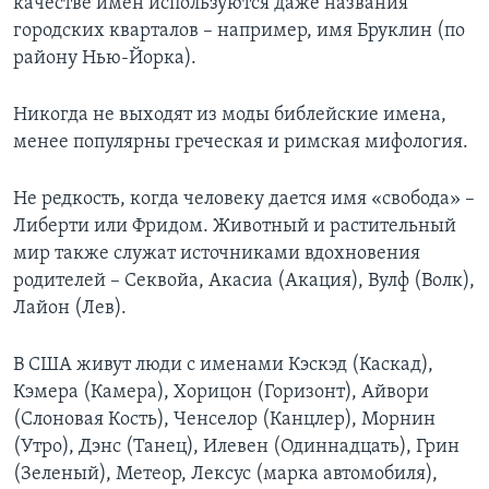
качестве имен используются даже названия
городских кварталов – например, имя Бруклин (по
району Нью-Йорка).
Никогда не выходят из моды библейские имена,
менее популярны греческая и римская мифология.
Не редкость, когда человеку дается имя «свобода» –
Либерти или Фридом. Животный и растительный
мир также служат источниками вдохновения
родителей – Секвойа, Акасиа (Акация), Вулф (Волк),
Лайон (Лев).
В США живут люди с именами Кэскэд (Каскад),
Кэмера (Камера), Хорицон (Горизонт), Айвори
(Слоновая Кость), Ченселор (Канцлер), Морнин
(Утро), Дэнс (Танец), Илевен (Одиннадцать), Грин
(Зеленый), Метеор, Лексус (марка автомобиля),