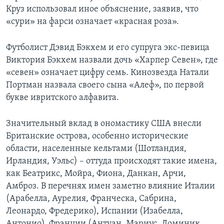
Круз использовал иное объяснение, заявив, что
«сури» на фарси означает «красная роза».
Футболист Дэвид Бэкхем и его супруга экс-певица
Виктория Бэкхем назвали дочь «Харпер Севен», где
«севен» означает цифру семь. Кинозвезда Натали
Портман назвала своего сына «Алеф», по первой
букве ивритского алфавита.
Значительный вклад в ономастику США внесли
Британские острова, особенно исторические
области, населенные кельтами (Шотландия,
Ирландия, Уэльс) – оттуда происходят такие имена,
как Беатрикс, Мойра, Фиона, Данкан, Арчи,
Амброз. В перечнях имен заметно влияние Италии
(Арабелла, Аурелия, Франческа, Сабрина,
Леонардо, Фредерико), Испании (Изабелла,
Антонио), Франции (Антуан, Мариус, Доминик,