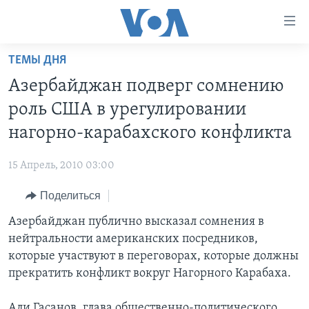
Линки
доступности
Перейти
ТЕМЫ ДНЯ
на
ГЛАВНОЕ
Азербайджан подверг сомнению
основной
ПРОГРАММЫ
контент
роль США в урегулировании
ПРОЕКТЫ
Перейти
АМЕРИКА
нагорно-карабахского конфликта
к
ЭКСПЕРТИЗА
НОВОСТИ ЗА МИНУТУ
УЧИМ АНГЛИЙСКИЙ
основной
15 Апрель, 2010 03:00
ИНТЕРВЬЮ
ИТОГИ
НАША АМЕРИКАНСКАЯ ИСТОРИЯ
навигации
Перейти
Поделиться
ФАКТЫ ПРОТИВ ФЕЙКОВ
ПОЧЕМУ ЭТО ВАЖНО?
А КАК В АМЕРИКЕ?
в
Азербайджан публично высказал сомнения в
ЗА СВОБОДУ ПРЕССЫ
ДИСКУССИЯ VOA
АРТЕФАКТЫ
поиск
нейтральности американских посредников,
УЧИМ АНГЛИЙСКИЙ
ДЕТАЛИ
АМЕРИКАНСКИЕ ГОРОДКИ
которые участвуют в переговорах, которые должны
ВИДЕО
прекратить конфликт вокруг Нагорного Карабаха.
НЬЮ-ЙОРК NEW YORK
ТЕСТЫ
ПОДПИСКА НА НОВОСТИ
АМЕРИКА. БОЛЬШОЕ ПУТЕШЕСТВИЕ
Али Гасанов, глава общественно-политического