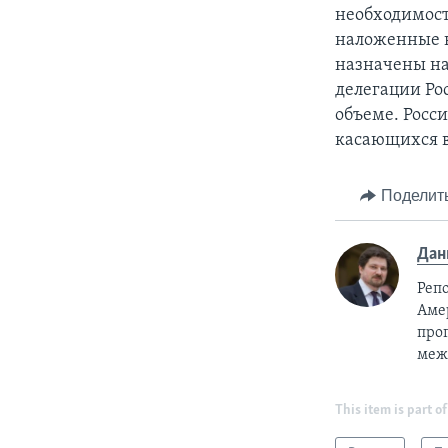
необходимост
наложенные в
назначены на
делегации Ро
объеме. Росси
касающихся в
Поделит
Дан
Реп
Аме
про
меж
This item is part of