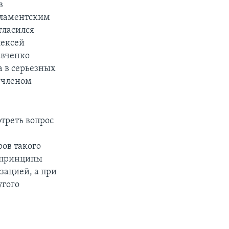
в
рламентским
гласился
лексей
авченко
а в серьезных
а членом
треть вопрос
ов такого
е принципы
зацией, а при
угого