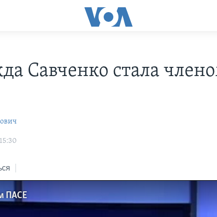
да Савченко стала член
рович
15:30
ься
м ПАСЕ