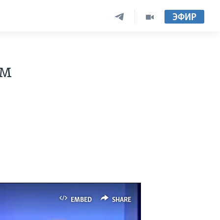
ЭФИР
ом
EMBED
SHARE