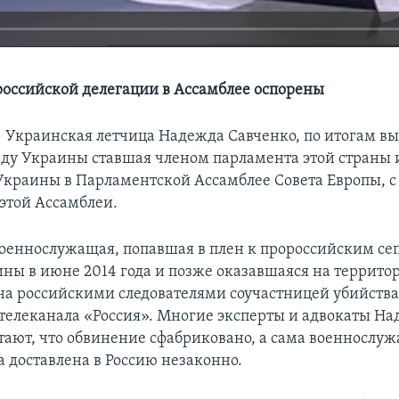
оссийской делегации в Ассамблее оспорены
—
Украинская летчица Надежда Савченко, по итогам вы
ду Украины ставшая членом парламента этой страны 
Украины в Парламентской Ассамблее Совета Европы, с 
 этой Ассамблеи.
оеннослужащая, попавшая в плен к пророссийским се
ины в июне 2014 года и позже оказавшаяся на террито
на российскими следователями соучастницей убийств
телеканала «Россия». Многие эксперты и адвокаты Н
тают, что обвинение сфабриковано, а сама военнослу
 доставлена в Россию незаконно.