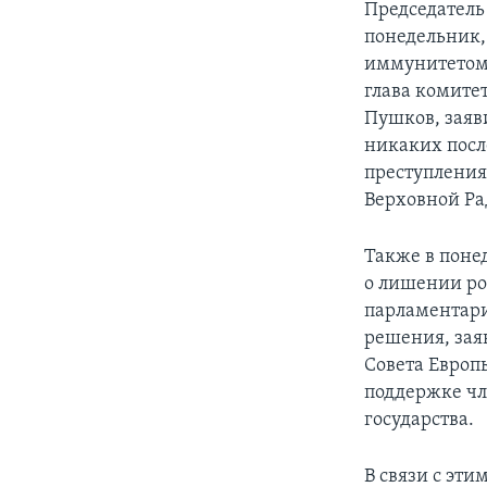
Председатель
понедельник,
иммунитетом 
глава комите
Пушков, заяв
никаких посл
преступления
Верховной Ра
Также в поне
о лишении ро
парламентари
решения, зая
Совета Европы
поддержке чл
государства.
В связи с эти