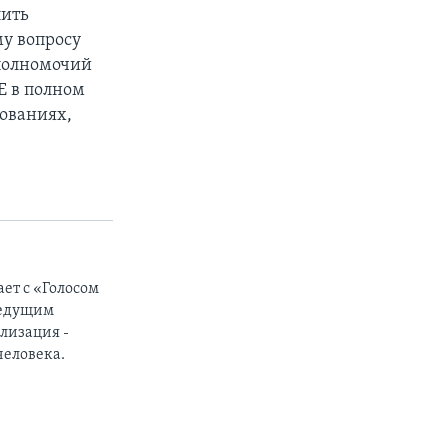
лить
му вопросу
 полномочий
Е в полном
сованиях,
ет с «Голосом
ведущим
лизация -
человека.