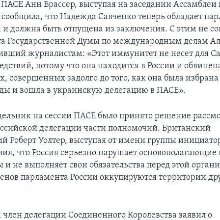
 ПАСЕ Анн Брассер, выступая на заседании Ассамблеи 
 сообщила, что Надежда Савченко теперь обладает па
и должна быть отпущена из заключения. С этим не со
та Государственной Думы по международным делам А
ивший журналистам: «Этот иммунитет не несет для С
едствий, потому что она находится в России и обвинен
х, совершенных задолго до того, как она была избран
ды и вошла в украинскую делегацию в ПАСЕ».
дельник на сессии ПАСЕ было принято решение рассмо
ссийской делегации части полномочий. Британский
й Роберт Уолтер, выступая от имени группы инициатор
вил, что Россия серьезно нарушает основополагающи
 и не выполняет свои обязательства перед этой органи
енов парламента России оккупируются территории др
м член делегации Соединенного Королевства заявил о