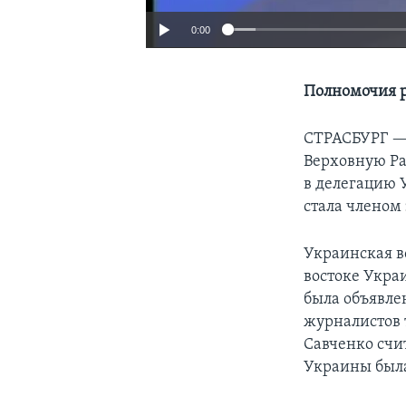
0:00
Полномочия р
СТРАСБУРГ 
Верховную Ра
в делегацию 
стала членом
Украинская в
востоке Укра
была объявле
журналистов 
Савченко счи
Украины была