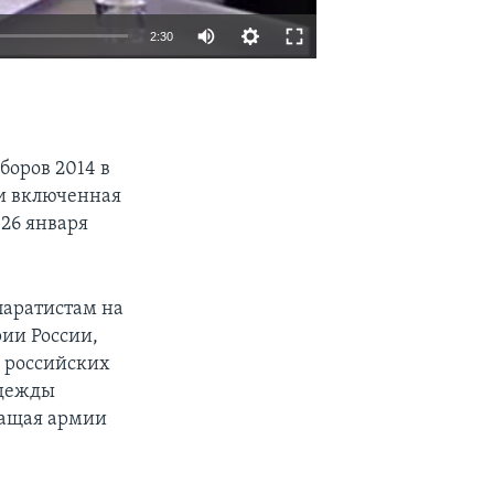
2:30
EMBED
SHARE
боров 2014 в
и включенная
26 января
паратистам на
рии России,
а российских
адежды
жащая армии