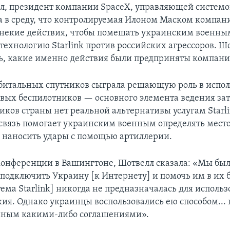
л, президент компании SpaceX, управляющей системой
а в среду, что контролируемая Илоном Маском компан
некие действия, чтобы помешать украинским военны
технологию Starlink против российских агрессоров. Ш
ть, какие именно действия были предприняты компани
битальных спутников сыграла решающую роль в испо
вых беспилотников — основного элемента ведения з
иков страны нет реальной альтернативы услугам Starli
связь помогает украинским военным определять мес
 наносить удары с помощью артиллерии.
конференции в Вашингтоне, Шотвелл сказала: «Мы бы
подключить Украину [к Интернету] и помочь им в их б
тема Starlink] никогда не предназначалась для использ
жия. Однако украинцы воспользовались ею способом... 
нным какими-либо соглашениями».