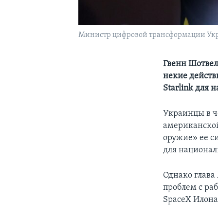
Министр цифровой трансформации Ук
Гвенн Шотвел
некие действ
Starlink для
Украинцы в ч
американской
оружие» ее с
для национал
Однако глава
проблем с раб
SpaceX Илона