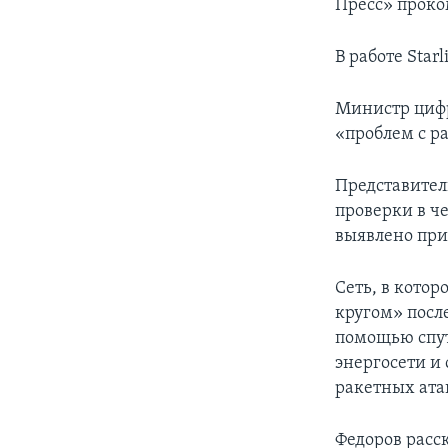
Пресс» проко
В работе Sta
Министр циф
«проблем с ра
Представител
проверки в ч
выявлено приз
Сеть, в кото
кругом» посл
помощью спут
энергосети и
ракетных ата
Федоров расс