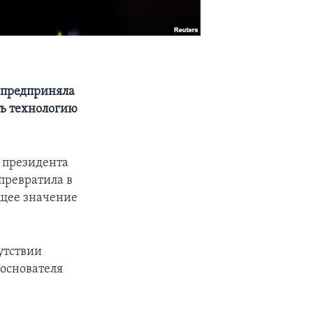
я предприняла
ть технологию
 президента
превратила в
щее значение
утствии
 основателя