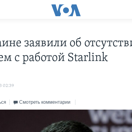
аине заявили об отсутст
м с работой Starlink
s
3 02:39
ься
Смотреть комментарии