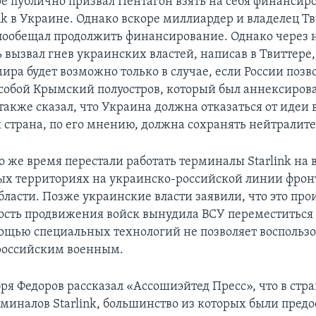
ре публично призвал Пентагон взять на себя финансир
nk в Украине. Однако вскоре миллиардер и владелец Т
пообещал продолжить финансирование. Однако через 
 вызвал гнев украинских властей, написав в Твиттере,
ра будет возможно только в случае, если России позв
 собой Крымский полуостров, который был аннексиров
 также сказал, что Украина должна отказаться от идеи 
 страна, по его мнению, должна сохранять нейтралите
о же время перестали работать терминалы Starlink на 
х территориях на украинско-российской линии фрон
бласти. Позже украинские власти заявили, что это про
орость продвижения войск вынудила ВСУ переместиться 
омощью специальных технологий не позволяет воспользо
российским военным.
ря Федоров рассказал «Ассошиэйтед Пресс», что в стра
рминалов Starlink, большинство из которых были пред