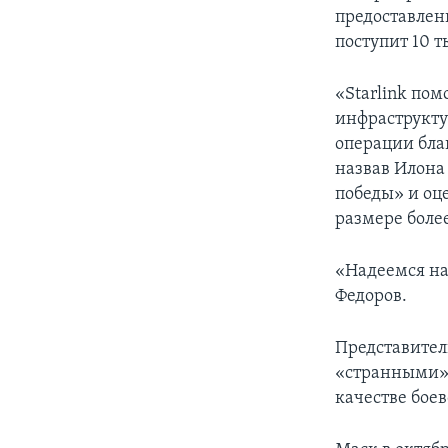
предоставлен
поступит 10 т
«Starlink по
инфраструкту
операции благ
назвав Илона
победы» и оц
размере боле
«Надеемся на
Федоров.
Представител
«странными»,
качестве бое