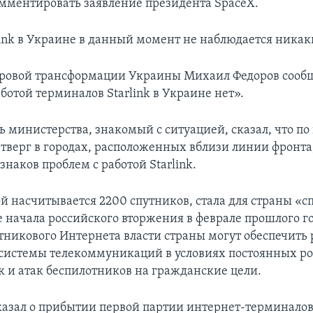
мментировать заявление президента SpaceX.
rlink в Украине в данный момент не наблюдается никак
ровой трансформации Украины Михаил Федоров сообщ
ботой терминалов Starlink в Украине нет».
ь министерства, знакомый с ситуацией, сказал, что по
етверг в городах, расположенных вблизи линии фронта
наков проблем с работой Starlink.
рой насчитывается 2200 спутников, стала для страны «
е начала российского вторжения в феврале прошлого го
никового Интернета власти страны могут обеспечить 
 системы телекоммуникаций в условиях постоянных р
к и атак беспилотников на гражданские цели.
казал о прибытии первой партии интернет-терминалов