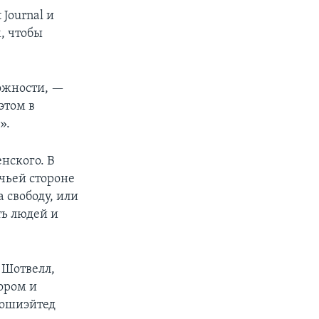
Journal и
, чтобы
ожности, —
этом в
».
нского. В
чьей стороне
а свободу, или
ть людей и
 Шотвелл,
ором и
сошиэйтед