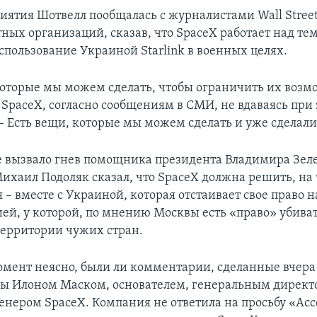
иятия Шотвелл пообщалась с журналистами Wall Street 
ных организаций, сказав, что SpaceX работает над тем
спользование Украиной Starlink в военных целях.
которые мы можем сделать, чтобы ограничить их возм
 SpaceX, согласно сообщениям в СМИ, не вдаваясь при 
 - Есть вещи, которые мы можем сделать и уже сделали
е вызвало гнев помощника президента Владимира Зеле
Михаил Подоляк сказал, что SpaceX должна решить, на 
 – вместе с Украиной, которая отстаивает свое право н
сией, у которой, по мнению Москвы есть «право» убива
территории чужих стран.
мент неясно, были ли комментарии, сделанные вчера
ы Илоном Маском, основателем, генеральным директ
нером SpaceX. Компания не ответила на просьбу «Ас