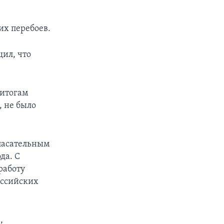
их перебоев.
ил, что
 итогам
, не было
спасательным
да. С
работу
оссийских
,