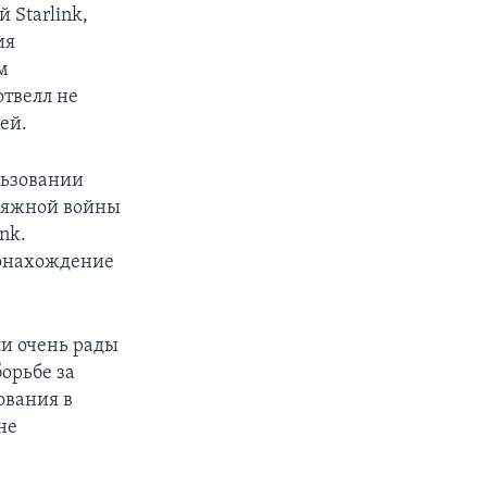
 Starlink,
ия
м
отвелл не
ей.
льзовании
атяжной войны
nk.
тонахождение
ли очень рады
орьбе за
ования в
не