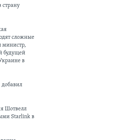
 страну
кая
водят сложные
л министр,
й будущей
Украине в
- добавил
ия Шотвелл
ми Starlink в