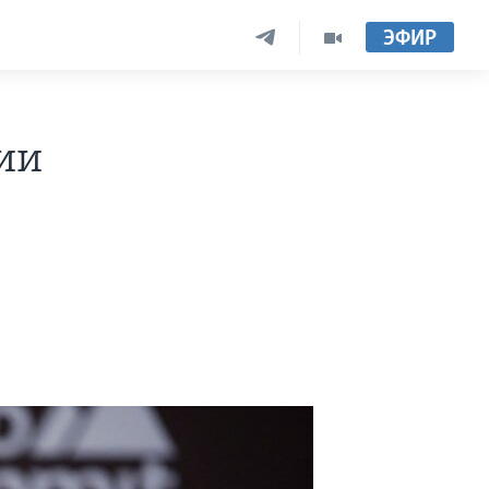
ЭФИР
вии