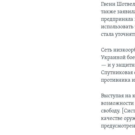
Гвенн Шотвел
также заявил
предприняла 
использовать 
стала уточня
Сеть низкоор
Украиной бое
— и у защитн
Спутниковая 
противника и
Выступая на 
возможности 
свободу. [Сис
качестве ору
предусмотре