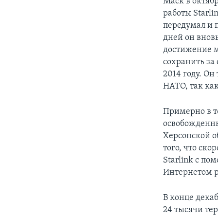
Маск в октяб
работы Starli
передумал и 
дней он вновь
достижение ми
сохранить за
2014 году. Он
НАТО, так как
Примерно в т
освобожденны
Херсонской о
того, что ск
Starlink с п
Интернетом 
В конце декаб
24 тысячи те