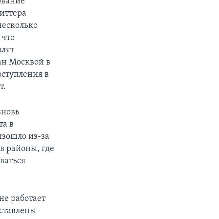
ование
виттера
несколько
 что
олят
ан Москвой в
вступления в
т.
вновь
та в
изошло из-за
в районы, где
ваться
не работает
оставлены