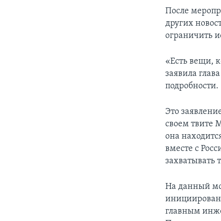
После меропр
других новост
ограничить и
«Есть вещи, 
заявила глава
подробности.
Это заявлени
своем твите 
она находится
вместе с Рос
захватывать 
На данный мо
инициирован
главным инже