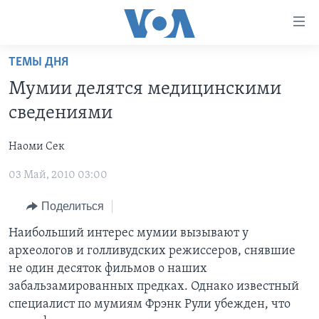
Линки
доступности
Перейти
ТЕМЫ ДНЯ
на
ГЛАВНОЕ
Мумии делятся медицинскими
основной
ПРОГРАММЫ
контент
сведениями
ПРОЕКТЫ
Перейти
АМЕРИКА
к
Наоми Сек
ЭКСПЕРТИЗА
НОВОСТИ ЗА МИНУТУ
УЧИМ АНГЛИЙСКИЙ
основной
03 Май, 2010 03:00
ИНТЕРВЬЮ
ИТОГИ
НАША АМЕРИКАНСКАЯ ИСТОРИЯ
навигации
Перейти
ФАКТЫ ПРОТИВ ФЕЙКОВ
ПОЧЕМУ ЭТО ВАЖНО?
А КАК В АМЕРИКЕ?
Поделиться
в
ЗА СВОБОДУ ПРЕССЫ
ДИСКУССИЯ VOA
АРТЕФАКТЫ
Наибольший интерес мумии вызывают у
поиск
археологов и голливудских режиссеров, снявшие
УЧИМ АНГЛИЙСКИЙ
ДЕТАЛИ
АМЕРИКАНСКИЕ ГОРОДКИ
не один десяток фильмов о наших
ВИДЕО
НЬЮ-ЙОРК NEW YORK
ТЕСТЫ
забальзамированных предках. Однако известный
специалист по мумиям Фрэнк Рули убежден, что
ПОДПИСКА НА НОВОСТИ
АМЕРИКА. БОЛЬШОЕ ПУТЕШЕСТВИЕ