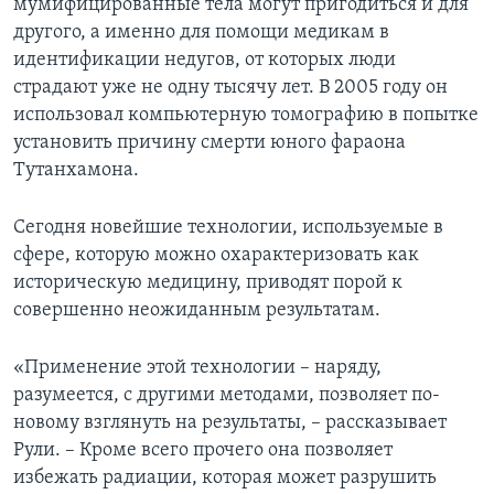
мумифицированные тела могут пригодиться и для
другого, а именно для помощи медикам в
Learning English
идентификации недугов, от которых люди
страдают уже не одну тысячу лет. В 2005 году он
СОЦИАЛЬНЫЕ СЕТИ
использовал компьютерную томографию в попытке
установить причину смерти юного фараона
Тутанхамона.
Языки
Сегодня новейшие технологии, используемые в
сфере, которую можно охарактеризовать как
историческую медицину, приводят порой к
совершенно неожиданным результатам.
«Применение этой технологии – наряду,
разумеется, с другими методами, позволяет по-
новому взглянуть на результаты, – рассказывает
Рули. – Кроме всего прочего она позволяет
избежать радиации, которая может разрушить