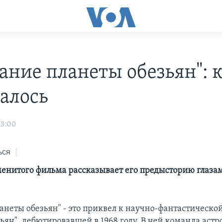
ание планеты обезьян": к
алось
03:00
ься
енитого фильма рассказывает его предысторию глаза
анеты обезьян" - это приквел к научно-фантастической
ьян", дебютировавшей в 1968 году. В ней команда астр