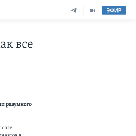
ЭФИР
ак все
ми разумного
 саге
онавтов в