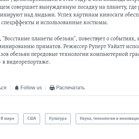
щем совершает вынужденную посадку на планету, где
инируют над людьми. Успех картинам киносаги обес
, спецэффекты и использованные костюмы.
"Восстание планеты обезьян", повествует о событиях,
минированию приматов. Режиссер Руперт Уайатт испол
азов обезьян передовые технологии компьютерной гра
- в видеорепортаже.
ься
Follow us
Распечатать
В мире
США
Культура
Наука, технологии и инноваци