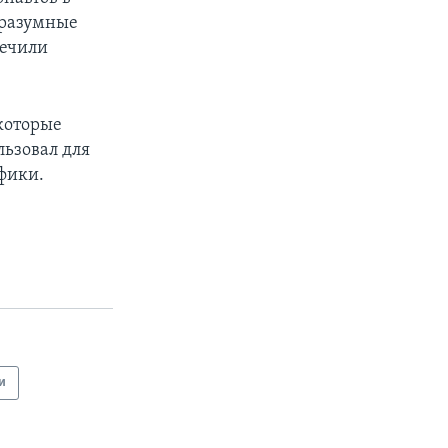
 разумные
печили
 которые
ьзовал для
фики.
и