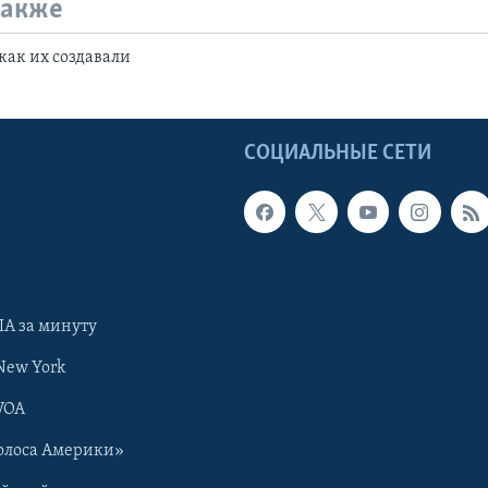
также
ак их создавали
Ы
СОЦИАЛЬНЫЕ СЕТИ
А за минуту
New York
VOA
олоса Америки»