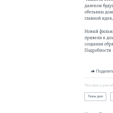
далеком буду
обезьяны дом
главной идея
Новый фильм, 
привели к до
создания обр
Подробности 
Поделит
This item is part of
Темы дня