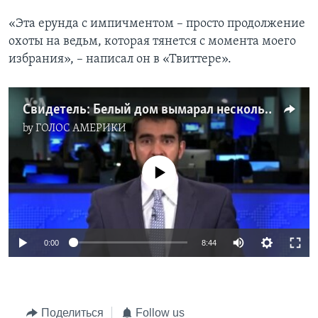
«Эта ерунда с импичментом – просто продолжение
охоты на ведьм, которая тянется с момента моего
избрания», – написал он в «Твиттере».
Свидетель: Белый дом вымарал несколько фраз из расшифровки беседы президентов
by
ГОЛОС АМЕРИКИ
No media source currently available
0:00
8:44
Поделиться
Follow us