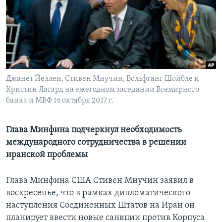
Learning English
СОЦИАЛЬНЫЕ СЕТИ
Джанет Йеллен, Стивен Мнучин, Вольфганг Шойбле и
Кристин Лагард на ежегодном заседании Всемирного
Языки
банка и МВФ 14 октября 2017 г.
Глава Минфина подчеркнул необходимость
международного сотрудничества в решении
иранской проблемы
Глава Минфина США Стивен Мнучин заявил в
воскресенье, что в рамках дипломатического
наступления Соединенных Штатов на Иран он
планирует ввести новые санкции против Корпуса